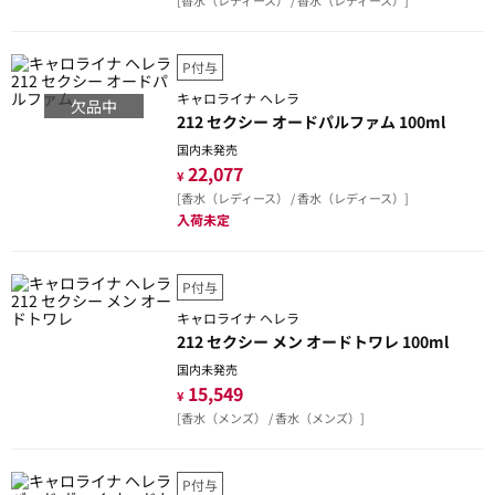
[香水（レディース） / 香水（レディース）]
P付与
キャロライナ ヘレラ
欠品中
212 セクシー オードパルファム 100ml
国内未発売
22,077
¥
[香水（レディース） / 香水（レディース）]
入荷未定
P付与
キャロライナ ヘレラ
212 セクシー メン オードトワレ 100ml
国内未発売
15,549
¥
[香水（メンズ） / 香水（メンズ）]
P付与