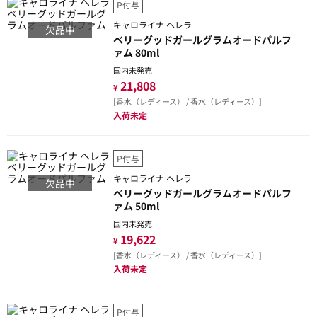
P付与
キャロライナ ヘレラ
欠品中
ベリーグッドガールグラムオードパルフ
ァム 80ml
国内未発売
21,808
¥
[香水（レディース） / 香水（レディース）]
入荷未定
P付与
キャロライナ ヘレラ
欠品中
ベリーグッドガールグラムオードパルフ
ァム 50ml
国内未発売
19,622
¥
[香水（レディース） / 香水（レディース）]
入荷未定
P付与