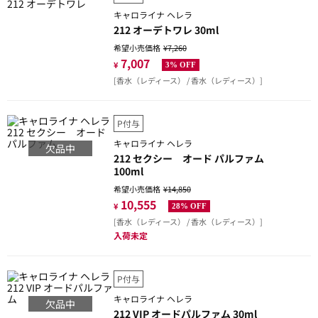
キャロライナ ヘレラ
212 オーデトワレ 30ml
希望小売価格
¥7,260
7,007
¥
3% OFF
[香水（レディース） / 香水（レディース）]
P付与
キャロライナ ヘレラ
欠品中
212 セクシー オード パルファム
100ml
希望小売価格
¥14,850
10,555
¥
28% OFF
[香水（レディース） / 香水（レディース）]
入荷未定
P付与
キャロライナ ヘレラ
欠品中
212 VIP オードパルファム 30ml