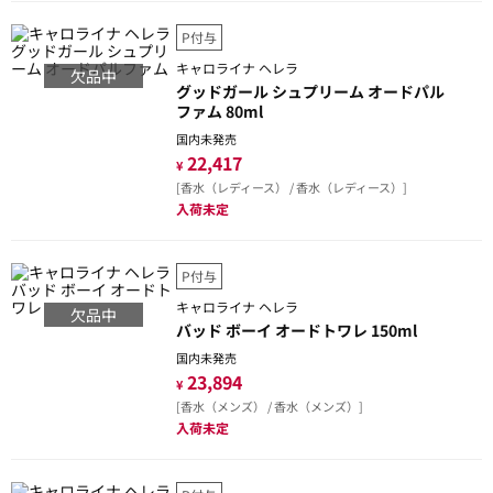
P付与
キャロライナ ヘレラ
欠品中
グッドガール シュプリーム オードパル
ファム 80ml
国内未発売
22,417
¥
[香水（レディース） / 香水（レディース）]
入荷未定
P付与
キャロライナ ヘレラ
欠品中
バッド ボーイ オードトワレ 150ml
国内未発売
23,894
¥
[香水（メンズ） / 香水（メンズ）]
入荷未定