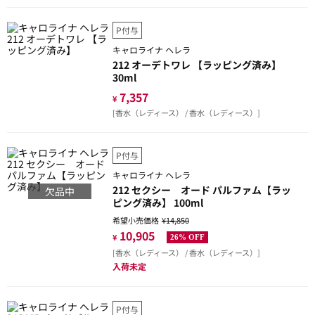
P付与
キャロライナ ヘレラ
212 オーデトワレ 【ラッピング済み】
30ml
7,357
¥
[香水（レディース） / 香水（レディース）]
P付与
キャロライナ ヘレラ
212 セクシー オード パルファム【ラッ
欠品中
ピング済み】 100ml
希望小売価格
¥14,850
10,905
¥
26% OFF
[香水（レディース） / 香水（レディース）]
入荷未定
P付与