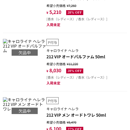
希望小売価格
¥7,260
5,210
¥
28% OFF
[香水（レディース） / 香水（レディース）]
入荷未定
P付与
キャロライナ ヘレラ
欠品中
212 VIP オードパルファム 50ml
希望小売価格
¥11,220
8,030
¥
28% OFF
[香水（レディース） / 香水（レディース）]
入荷未定
P付与
キャロライナ ヘレラ
欠品中
212 VIP メン オードトワレ 50ml
希望小売価格
¥8,470
6,100
¥
27% OFF