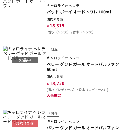
キャロライナ ヘレラ
バッド ボーイ オードトワレ 100ml
国内未発売
18,315
¥
[香水（メンズ） / 香水（メンズ）]
P付与
キャロライナ ヘレラ
欠品中
ベリー グッド ガール オードパルファン
50ml
国内未発売
18,220
¥
[香水（レディース） / 香水（レディース）]
入荷未定
P付与
キャロライナ ヘレラ
残り
10
個
ベリー グッド ガール オードパルファン