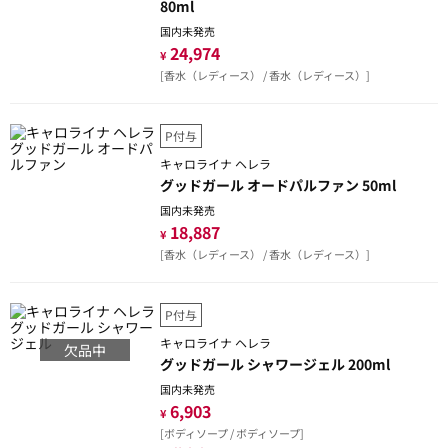
80ml
国内未発売
24,974
¥
[香水（レディース） / 香水（レディース）]
P付与
キャロライナ ヘレラ
グッドガール オードパルファン 50ml
国内未発売
18,887
¥
[香水（レディース） / 香水（レディース）]
P付与
キャロライナ ヘレラ
欠品中
グッドガール シャワージェル 200ml
国内未発売
6,903
¥
[ボディソープ / ボディソープ]