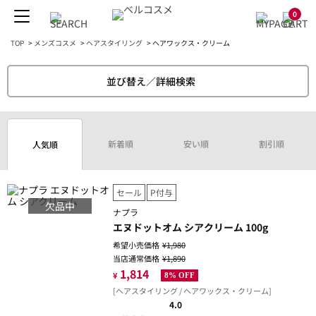
0
TOP
>
メンズコスメ
>
ヘアスタイリング
>
ヘアワックス・クリーム
並び替え／詳細検索
新着順
安い順
割引順
人気順
セール
P付与
欠品中
ナプラ
エヌドットオム シアクリーム 100g
希望小売価格
¥1,980
当店通常価格
¥1,890
1,814
¥
8% OFF
[ヘアスタイリング / ヘアワックス・クリーム]
4.0