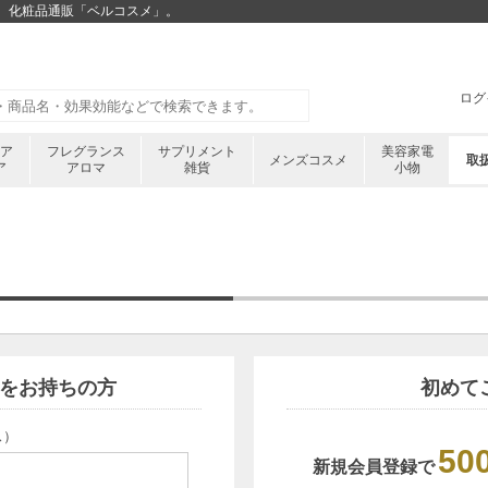
F。化粧品通販「ベルコスメ」。
ログ
ケア
フレグランス
サプリメント
美容家電
メンズコスメ
取
ア
アロマ
雑貨
小物
ドをお持ちの方
初めて
ス）
50
新規会員登録で