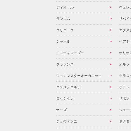
ディオール
ヴェレ
ランコム
リバイ
クリニーク
エクス
シャネル
ベアミ
エスティローダー
オリオ
クラランス
オルラ
ジョンマスターオーガニック
ケラス
コスメデコルテ
ゲラン
ロクシタン
サボン
ナーズ
ジェー
ジョヴァンニ
ドクタ