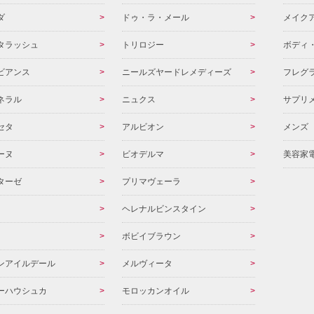
ダ
ドゥ・ラ・メール
メイク
タラッシュ
トリロジー
ボディ
ビアンス
ニールズヤードレメディーズ
フレグ
ネラル
ニュクス
サプリ
セタ
アルビオン
メンズ
ーヌ
ビオデルマ
美容家
ターゼ
プリマヴェーラ
ヘレナルビンスタイン
ボビイブラウン
ンアイルデール
メルヴィータ
ーハウシュカ
モロッカンオイル