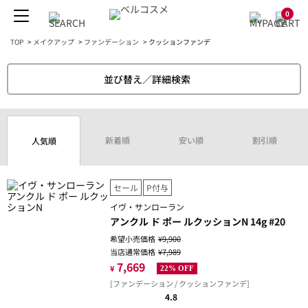
0
TOP
>
メイクアップ
>
ファンデーション
>
クッションファンデ
並び替え／詳細検索
新着順
安い順
割引順
人気順
セール
P付与
イヴ・サンローラン
アンクル ド ポー ルクッションN 14g #20
希望小売価格
¥9,900
当店通常価格
¥7,989
7,669
¥
22% OFF
[ファンデーション / クッションファンデ]
4.8