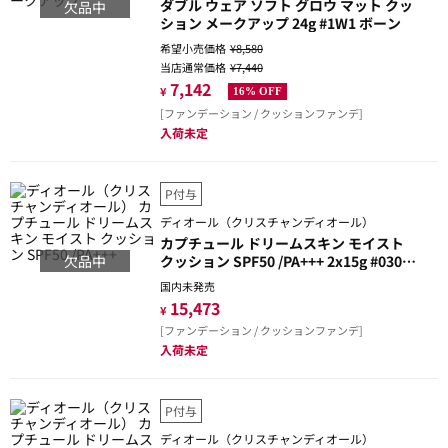
ダブル ウェア ソフト グロウ マット クッ
欠品中
ション メークアップ 24g #1W1 ボーン
希望小売価格
¥8,580
当店通常価格
¥7,440
7,142
¥
16% OFF
[ファンデーション / クッションファンデ]
入荷未定
P付与
ディオール（クリスチャンディオール）
カプチュール ドリームスキン モイスト
欠品中
クッション SPF50 /PA+++ 2x15g #030ミ
ディアムベージュ(追加レフィル付)
国内未発売
15,473
¥
[ファンデーション / クッションファンデ]
入荷未定
P付与
ディオール（クリスチャンディオール）