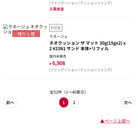
[ファンデーション / クッションファンデ]
入荷未定
P付与
残り
1
個
ラネージュ
ネオクッション ザ マット 30g(15gx2) x
2 #23N1 サンド 本体+リフィル
国内未発売
6,908
¥
[ファンデーション / クッションファンデ]
全52件（1～40表示）
前へ
1
2
次へ
▲ページ上部へ