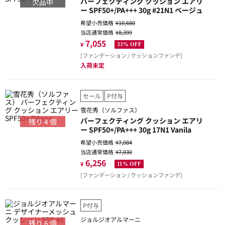
パーフェクティング クッション エアリ
欠品中
ー SPF50+/PA+++ 30g #21N1 ベージュ
希望小売価格
¥10,680
当店通常価格
¥8,399
7,055
¥
33% OFF
[ファンデーション / クッションファンデ]
入荷未定
セール
P付与
雪花秀（ソルファス）
パーフェクティング クッション エアリ
残り
4
個
ー SPF50+/PA+++ 30g 17N1 Vanila
希望小売価格
¥7,084
当店通常価格
¥7,030
6,256
¥
11% OFF
[ファンデーション / クッションファンデ]
P付与
ジョルジオアルマーニ
残り
6
個