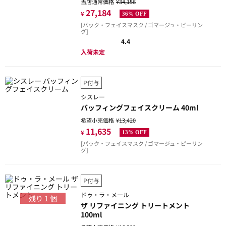
当店通常価格
¥34,156
27,184
¥
36% OFF
[パック・フェイスマスク / ゴマージュ・ピーリン
グ]
4.4
入荷未定
P付与
シスレー
バッフィングフェイスクリーム 40ml
希望小売価格
¥13,420
11,635
¥
13% OFF
[パック・フェイスマスク / ゴマージュ・ピーリン
グ]
P付与
ドゥ・ラ・メール
残り
1
個
ザ リファイニング トリートメント
100ml