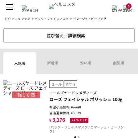
0
TOP
>
スキンケア
>
パック・フェイスマスク
>
ゴマージュ・ピーリング
並び替え／詳細検索
新着順
安い順
割引順
人気順
セール
P付与
ニールズヤードレメディーズ
残り
6
個
ローズ フェイシャル ポリッシュ 100g
希望小売価格
¥5,720
当店通常価格
¥3,379
3,176
¥
44% OFF
[パック・フェイスマスク / ゴマージュ・ピーリン
グ]
4.5