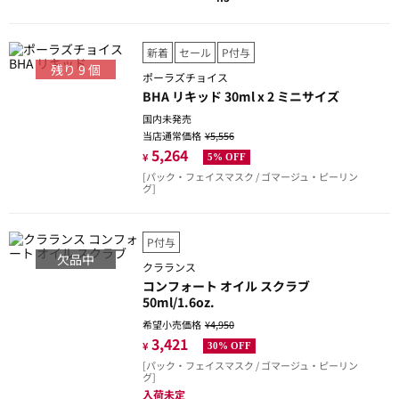
新着
セール
P付与
残り
9
個
ポーラズチョイス
BHA リキッド 30ml x 2 ミニサイズ
国内未発売
当店通常価格
¥5,556
5,264
¥
5% OFF
[パック・フェイスマスク / ゴマージュ・ピーリン
グ]
P付与
欠品中
クラランス
コンフォート オイル スクラブ
50ml/1.6oz.
希望小売価格
¥4,950
3,421
¥
30% OFF
[パック・フェイスマスク / ゴマージュ・ピーリン
グ]
入荷未定