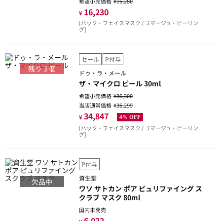
希望小売価格
¥16,280
16,230
¥
[パック・フェイスマスク / ゴマージュ・ピーリン
グ]
セール
P付与
残り
3
個
ドゥ・ラ・メール
ザ・マイクロ ピール 30ml
希望小売価格
¥36,300
当店通常価格
¥36,299
34,847
¥
4% OFF
[パック・フェイスマスク / ゴマージュ・ピーリン
グ]
P付与
資生堂
欠品中
ワソ サトカン ポア ピュリファイング ス
クラブ マスク 80ml
国内未発売
6,022