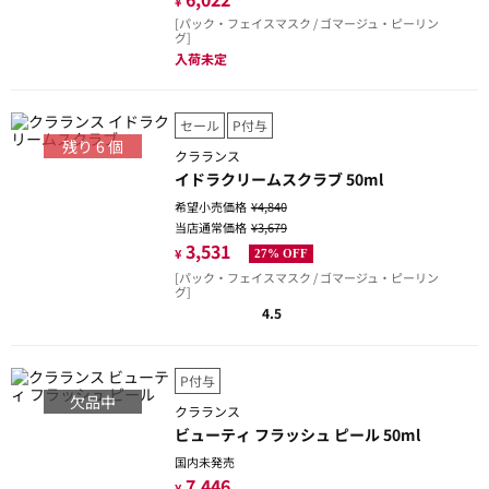
¥
[パック・フェイスマスク / ゴマージュ・ピーリン
グ]
入荷未定
セール
P付与
残り
6
個
クラランス
イドラクリームスクラブ 50ml
希望小売価格
¥4,840
当店通常価格
¥3,679
3,531
¥
27% OFF
[パック・フェイスマスク / ゴマージュ・ピーリン
グ]
4.5
P付与
欠品中
クラランス
ビューティ フラッシュ ピール 50ml
国内未発売
7,446
¥