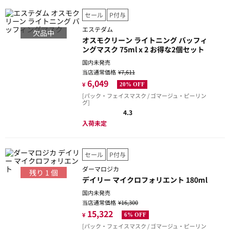
セール
P付与
エステダム
欠品中
オスモクリーン ライトニング バッフィ
ングマスク 75ml x 2 お得な2個セット
国内未発売
当店通常価格
¥7,611
6,049
¥
20% OFF
[パック・フェイスマスク / ゴマージュ・ピーリン
グ]
4.3
入荷未定
セール
P付与
ダーマロジカ
残り
1
個
デイリー マイクロフォリエント 180ml
国内未発売
当店通常価格
¥16,300
15,322
¥
6% OFF
[パック・フェイスマスク / ゴマージュ・ピーリン