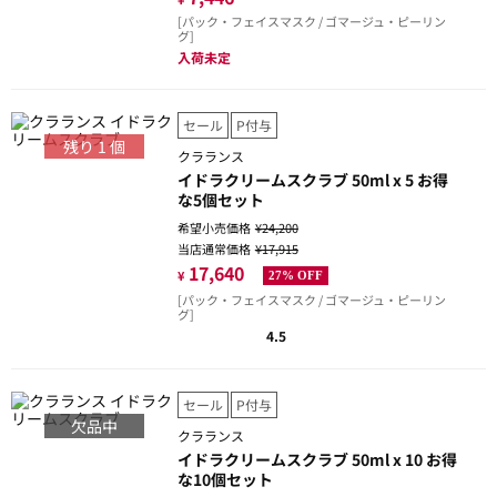
[パック・フェイスマスク / ゴマージュ・ピーリン
グ]
入荷未定
セール
P付与
残り
1
個
クラランス
イドラクリームスクラブ 50ml x 5 お得
な5個セット
希望小売価格
¥24,200
当店通常価格
¥17,915
17,640
¥
27% OFF
[パック・フェイスマスク / ゴマージュ・ピーリン
グ]
4.5
セール
P付与
欠品中
クラランス
イドラクリームスクラブ 50ml x 10 お得
な10個セット