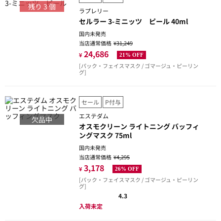
残り
3
個
ラプレリー
セルラー 3-ミニッツ ピール 40ml
国内未発売
当店通常価格
¥31,249
24,686
¥
21% OFF
[パック・フェイスマスク / ゴマージュ・ピーリン
グ]
セール
P付与
エステダム
欠品中
オスモクリーン ライトニング バッフィ
ングマスク 75ml
国内未発売
当店通常価格
¥4,295
3,178
¥
26% OFF
[パック・フェイスマスク / ゴマージュ・ピーリン
グ]
4.3
入荷未定