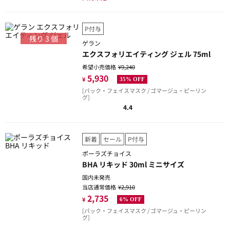
P付与
残り
3
個
ゲラン
エクスフォリエイティング ジェル 75ml
希望小売価格
¥9,240
5,930
¥
35% OFF
[パック・フェイスマスク / ゴマージュ・ピーリン
グ]
4.4
新着
セール
P付与
ポーラズチョイス
BHA リキッド 30ml ミニサイズ
国内未発売
当店通常価格
¥2,910
2,735
¥
6% OFF
[パック・フェイスマスク / ゴマージュ・ピーリン
グ]