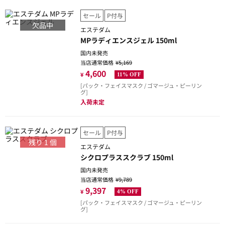
セール
P付与
欠品中
エステダム
MPラディエンスジェル 150ml
国内未発売
当店通常価格
¥5,169
4,600
¥
11% OFF
[パック・フェイスマスク / ゴマージュ・ピーリン
グ]
入荷未定
セール
P付与
残り
1
個
エステダム
シクロプラススクラブ 150ml
国内未発売
当店通常価格
¥9,789
9,397
¥
4% OFF
[パック・フェイスマスク / ゴマージュ・ピーリン
グ]