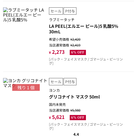
セール
P付与
ラブミータッチ
LA PEEL(エルエー ピール)5 乳酸5%
30mL
希望小売価格
¥2,420
当店通常価格
¥2,419
2,273
¥
6% OFF
[パック・フェイスマスク / ゴマージュ・ピーリン
グ]
セール
P付与
残り
1
個
ヨンカ
グリコナイト マスク 50ml
国内未発売
当店通常価格
¥5,980
5,621
¥
6% OFF
[パック・フェイスマスク / ゴマージュ・ピーリン
グ]
4.4