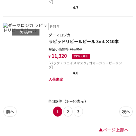
グ]
4.7
P付与
欠品中
ダーマロジカ
ラピッドリビールピール 3mL×10本
希望小売価格
¥15,950
11,320
¥
29% OFF
[パック・フェイスマスク / ゴマージュ・ピーリン
グ]
4.0
入荷未定
全108件（1～40表示）
前へ
1
2
3
次へ
▲ページ上部へ