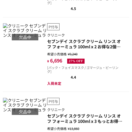
グ]
4.5
P付与
クリニーク
欠品中
セブンデイ スクラブ クリーム リンス オ
フ フォーミュラ 100ml x 2 お得な2個セ
ット
希望小売価格
¥9,240
6,696
¥
27% OFF
[パック・フェイスマスク / ゴマージュ・ピーリン
グ]
4.4
入荷未定
P付与
クリニーク
欠品中
セブンデイ スクラブ クリーム リンス オ
フ フォーミュラ 100ml x 3 もっとお得な
3個セット
希望小売価格
¥13,860