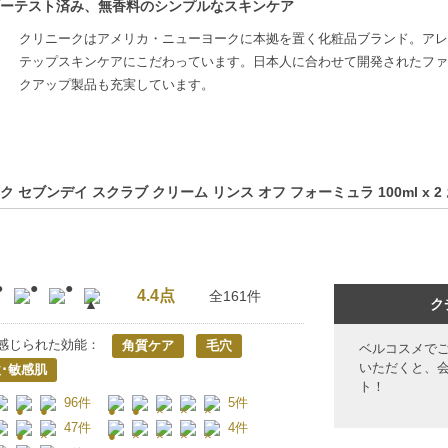
ーテスト済み、無香料のシンプルなスキンケア
クリニークはアメリカ・ニューヨークに本拠を置く化粧品ブランド。アレ
テップスキンケアにこだわっています。日本人に合わせて開発されたファ
クアップ製品も充実しています。
ク セブンデイ スクラブ クリーム リンス オフ フォーミュラ 100ml x
4.4点
全161件
ク
感じられた効能：
角質ケア
毛穴
ベルコスメで
いただくと、
･敏感肌
ト！
96件
5件
47件
4件