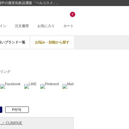
安値挑戦中の激安化粧品通販「ベルコスメ」。
0
イン
注文履歴
お気に入り
カート
扱いブランド一覧
お悩み・効能から探す
リング
P付与
／ CLINIQUE