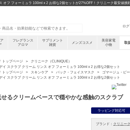
ス オフ フォーミュラ 100ml x 2 お得な2個セットが27%OFF！クリニーク最
ログ
ケア
フレグランス
サプリメント
美容家電
メンズコスメ
取
ア
アロマ
雑貨
小物
メ トップページ
クリニーク（CLINIQUE）
イ スクラブ クリーム リンス オフ フォーミュラ 100ml x 2 お得な2個セット
メ トップページ
スキンケア
パック・フェイスマスク
ゴマージュ・ピー
イ スクラブ クリーム リンス オフ フォーミュラ 100ml x 2 お得な2個セット
流せるクリームベースで穏やかな感触のスクラブ
ラッピング対応可
ブランド：
クリニーク 