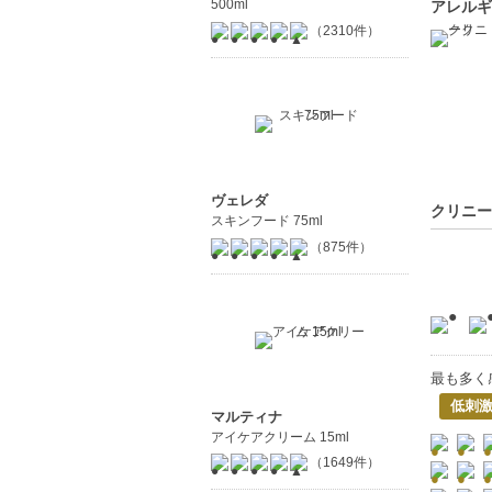
500ml
アレルギ
（2310件）
ヴェレダ
クリニー
スキンフード 75ml
（875件）
最も多く
低刺激
マルティナ
アイケアクリーム 15ml
（1649件）