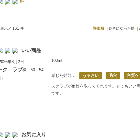
9件
表示／ 161 件
評価順
参考になった順
いい商品
100ml
026年8月2日
ーク ラブ
様 50－54
感じた効能：
うるおい
毛穴
角質ケ
肌
スクラブが角栓を取ってくれます。とてもいい
です。
お気に入り