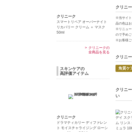
【商品の
クリニー
スベスベ
透明感ア
クリニーク
※当サイト
スマートリペア オーバーナイト
低刺激で
品の色はお
リカバリー クリーム ＋ マスク
※リニュー
50ml
ので予めご
【こんな
※お客様ご
透明感の
クリニークの
低刺激な
全商品を見る
クリニー
中文
角質ケ
スキンケアの
Pro
高評価アイテム
【JAN/UP
クリニー
い
クリニーク
ドラマティカリー ディファレン
ト モイスチャライジング ローシ