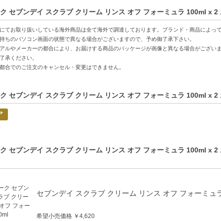
特徴】
ク セブンデイ スクラブ クリーム リンス オフ フォーミュラ 100ml x
肌へ-古くなった角質をやさしくオフし、肌表面をなめらかに。
ップ-使用することで、明るく透明感のある肌を実現。
にてお取り扱いしている海外商品は全て海外で調達しております。ブランド・商品によっ
安心-敏感肌にも使えるやさしい成分で、毎日のケアにも最適。
持ちのパソコン画面の状態で異なる場合がございますので、予め御了承下さい。
アルやメーカーの都合により、お届けする商品のパッケージが画像と異なる場合がござい
了承ください。
方へおすすめ】
都合でのご注文のキャンセル・変更はできません。
ある肌を手に入れたい方
スキンケアを探している敏感肌の方
ク セブンデイ スクラブ クリーム リンス オフ フォーミュラ 100ml x
的商品説明在這裡（中国語の商品説明はこちら）
ア
duct description in English is here（英語の商品説明はこちら）
C:0020714045159】
ク セブンデイ スクラブ クリーム リンス オフ フォーミュラ 100ml x
セブンデイ スクラブ クリーム リンス オフ フォーミュラ 
希望小売価格 ￥4,620