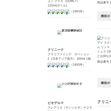
ョン プラス（DDML+）
商品番号 1
125ml(ボトル)
（1963件）
獲得ポ
クリニーク
クラリファイング ローション
2（日本アジア処方） 400ml 1個
商品番号 1
（1893件）
獲得ポ
クリニー
ビオデルマ
クレアリヌ（サンシビオ）Ｈ２Ｏ