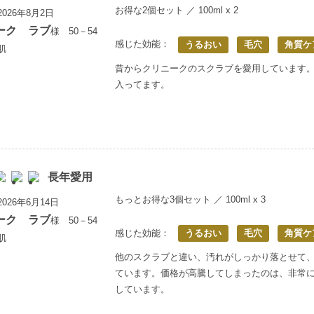
お得な2個セット ／ 100ml x 2
026年8月2日
ーク ラブ
様 50－54
感じた効能：
うるおい
毛穴
角質ケ
肌
昔からクリニークのスクラブを愛用しています
入ってます。
長年愛用
もっとお得な3個セット ／ 100ml x 3
026年6月14日
ーク ラブ
様 50－54
感じた効能：
うるおい
毛穴
角質ケ
肌
他のスクラブと違い、汚れがしっかり落とせて
ています。価格が高騰してしまったのは、非常
しています。