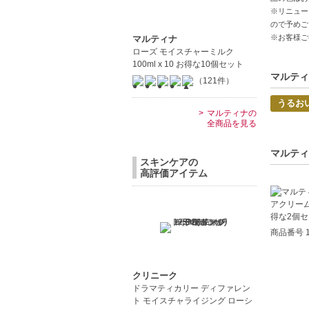
ハーブの
※リニュー
ので予めご
※お客様ご
マルティナ
【こんな
ローズ モイスチャーミルク
乾燥が気
100ml x 10 お得な10個セット
目元のケ
マルティ
（121件）
中文
うるお
マルティナの
全商品を見る
Pro
【JAN/UP
マルティ
スキンケアの
高評価アイテム
商品番号 1
クリニーク
ドラマティカリー ディファレン
ト モイスチャライジング ローシ