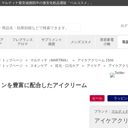
OFF！マルティナ最安値挑戦中の激安化粧品通販「ベルコスメ」。
ログ
ケア
フレグランス
サプリメント
美容家電
メンズコスメ
取
ア
アロマ
雑貨
小物
メ トップページ
マルティナ（MARTINA）
アイケアクリーム 15ml
メ トップページ
スキンケア
目元・口元ケア
アイケア
アイケアクリー
ミンを豊富に配合したアイクリーム
セール
ラッピン
ブランド：
マルティナ 
アイケアクリー