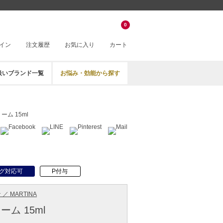
0
イン
注文履歴
お気に入り
カート
扱いブランド一覧
お悩み・効能から探す
ム 15ml
グ対応可
P付与
／ MARTINA
ム 15ml