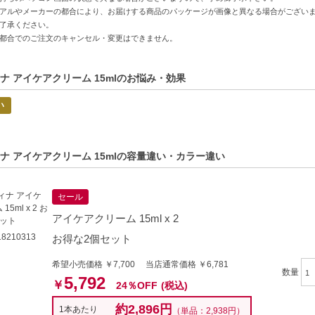
力-外的要因から肌を守り、必要な水分をキープします。
アルやメーカーの都合により、お届けする商品のパッケージが画像と異なる場合がござい
了承ください。
都合でのご注文のキャンセル・変更はできません。
方へおすすめ】
になる方
アをしっかり行いたい方
ナ アイケアクリーム 15mlのお悩み・効果
的商品説明在這裡（中国語の商品説明はこちら）
い
duct description in English is here（英語の商品説明はこちら）
C:4032061011110】
ナ アイケアクリーム 15mlの容量違い・カラー違い
セール
アイケアクリーム 15ml x 2
8210313
お得な2個セット
希望小売価格 ￥7,700 当店通常価格 ￥6,781
数量
5,792
￥
24％OFF
(税込)
約2,896円
1本あたり
（単品：2,938円）