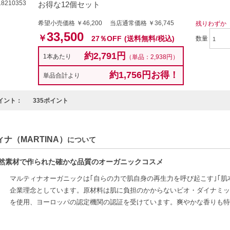
8210353
お得な12個セット
希望小売価格 ￥46,200 当店通常価格 ￥36,745
残りわずか
33,500
￥
27％OFF
(送料無料/税込)
数量
約2,791円
1本あたり
（単品：2,938円）
約1,756円お得！
単品合計より
イント：
335ポイント
ナ（MARTINA）
について
自然素材で作られた確かな品質のオーガニックコスメ
マルティナオーガニックは｢自らの力で肌自身の再生力を呼び起こす｣｢肌
企業理念としています。原材料は肌に負担のかからないビオ・ダイナミッ
を使用、ヨーロッパの認定機関の認証を受けています。爽やかな香りも特