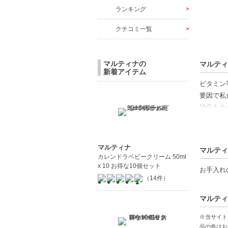
ランキング
クチコミ一覧
マルティナの
マルティ
新着アイテム
ビタミン
要因で私
油分をキ
※こちら
ドイツ語
マルティナ
マルティ
下さい。
カレンドラベビークリーム 50ml
x 10 お得な10個セット
お手入れ
【ギフト
（14件）
マルティ
【商品の
アボカド
※当サイト
少量使用
品の色はお