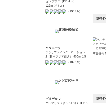
ョン プラス（DDML+）
125ml(ボトル)
（1963件）
獲得ポ
クリニーク
クラリファイング ローション
商品番号 1
2（日本アジア処方） 400ml 1個
（1893件）
獲得ポ
ビオデルマ
クレアリヌ（サンシビオ）Ｈ２Ｏ