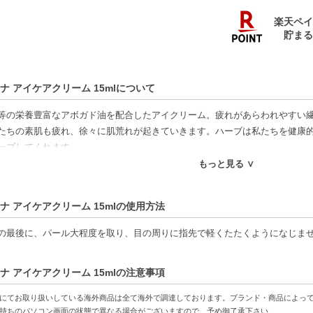
ナ アイケアクリーム 15mlについて
等の栄養豊富なアボガド油を配合したアイクリーム。疲れがあらわれやすい
たちの素肌も疲れ、徐々に肌荒れが起きていきます。ハーブは私たちを健康
ープしてくれます。
のブランドは元々使用期限が短く、商品によっては1年に満たない場合もござ
もっと見る ∨
表記/英語表記の商品が混在しております。またリニューアルにより複数のパ
ナ アイケアクリーム 15mlの使用方法
の最後に、パール大程度を取り、目の周りに指先で軽くたたくようになじま
好適品】
ナ アイケアクリーム 15mlの注意事項
特徴】
油配合-ビタミンや栄養が豊富で、目元の保湿に最適。
にてお取り扱いしている海外商品は全て海外で調達しております。ブランド・商品によっ
で高いコスパ-パール大程度でしっかりと潤いを与えます。
持ちのパソコン画面の状態で異なる場合がございますので、予め御了承下さい。