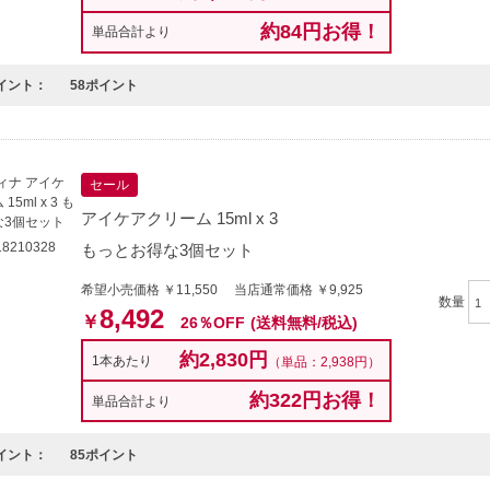
約84円お得！
単品合計より
イント：
58ポイント
セール
アイケアクリーム 15ml x 3
8210328
もっとお得な3個セット
希望小売価格 ￥11,550 当店通常価格 ￥9,925
数量
8,492
￥
26％OFF
(送料無料/税込)
約2,830円
1本あたり
（単品：2,938円）
約322円お得！
単品合計より
イント：
85ポイント