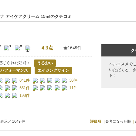
ナ アイケアクリーム 15mlのクチコミ
4.3点
全1649件
ク
感じられた効能：
うるおい
ベルコスメで
いただくと、
トパフォーマンス
エイジングサイン
ト！
841件
38件
561件
11件
198件
表示／ 1649 件
評価順
参考になった順