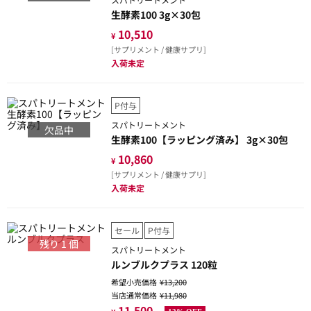
生酵素100 3g×30包
10,510
¥
[サプリメント / 健康サプリ]
入荷未定
P付与
スパトリートメント
欠品中
生酵素100【ラッピング済み】 3g×30包
10,860
¥
[サプリメント / 健康サプリ]
入荷未定
セール
P付与
残り
1
個
スパトリートメント
ルンブルクプラス 120粒
希望小売価格
¥13,200
当店通常価格
¥11,980
11,500