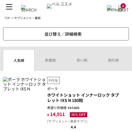
0
TOP
>
サプリメント・雑貨
並び替え／詳細検索
新着順
安い順
割引順
人気順
P付与
ポーラ
ホワイトショット インナーロック タブ
レット IXS N 180粒
希望小売価格
¥17,820
14,911
¥
16% OFF
[サプリメント / 美容サプリ]
4.4