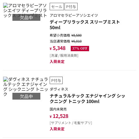
セール
P付与
アロマセラピーアソシエイツ
欠品中
ディープリラックス スリープミスト
50ml
希望小売価格
¥8,580
当店通常価格
¥6,010
5,348
¥
37% OFF
[洗濯 / 服用消臭剤]
入荷未定
P付与
ダヴィネス
ナチュラルテック エナジャイング シッ
欠品中
クニング トニック 100ml
国内未発売
12,528
¥
[サプリメント / 毛髪サプリ]
入荷未定