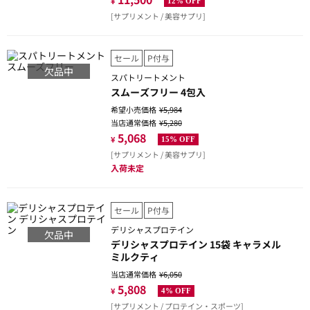
¥
12% OFF
[サプリメント / 美容サプリ]
セール
P付与
欠品中
スパトリートメント
スムーズフリー 4包入
希望小売価格
¥5,984
当店通常価格
¥5,280
5,068
¥
15% OFF
[サプリメント / 美容サプリ]
入荷未定
セール
P付与
デリシャスプロテイン
欠品中
デリシャスプロテイン 15袋 キャラメル
ミルクティ
当店通常価格
¥6,050
5,808
¥
4% OFF
[サプリメント / プロテイン・スポーツ]