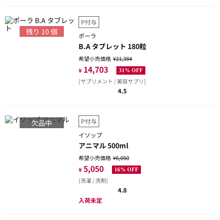
P付与
残り
10
個
ポーラ
B.A タブレット 180粒
希望小売価格
¥21,384
14,703
¥
31% OFF
[サプリメント / 美容サプリ]
4.5
P付与
欠品中
イソップ
アニマル 500ml
希望小売価格
¥6,050
5,050
¥
16% OFF
[洗濯 / 洗剤]
4.8
入荷未定