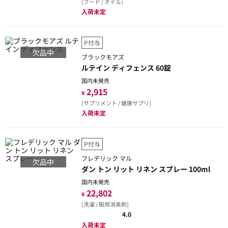
[フード / オイル]
入荷未定
P付与
欠品中
ブラックモアズ
ルテイン ディフェンス 60錠
国内未発売
2,915
¥
[サプリメント / 健康サプリ]
入荷未定
P付与
フレデリック マル
欠品中
ダン トン リット リネン スプレー 100ml
国内未発売
22,802
¥
[洗濯 / 服用消臭剤]
4.0
入荷未定