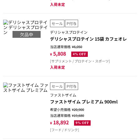
入荷未定
セール
P付与
デリシャスプロテイン
欠品中
デリシャスプロテイン 15袋 カフェオレ
当店通常価格
¥6,050
5,808
¥
4% OFF
[サプリメント / プロテイン・スポーツ]
入荷未定
セール
P付与
ファストザイム
ファストザイム プレミアム 900ml
希望小売価格
¥20,900
当店通常価格
¥19,680
18,892
¥
9% OFF
[フード / ドリンク]