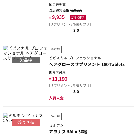
国内未発売
当店通常価格
¥10,229
9,935
¥
2% OFF
[サプリメント / 毛髪サプリ]
3.0
P付与
ビビスカル プロフェッショナル
欠品中
ヘアグロースサプリメント 180 Tablets
国内未発売
11,190
¥
[サプリメント / 毛髪サプリ]
3.0
入荷未定
P付与
残り
2
個
ミルボン
アラナス 5ALA 30粒