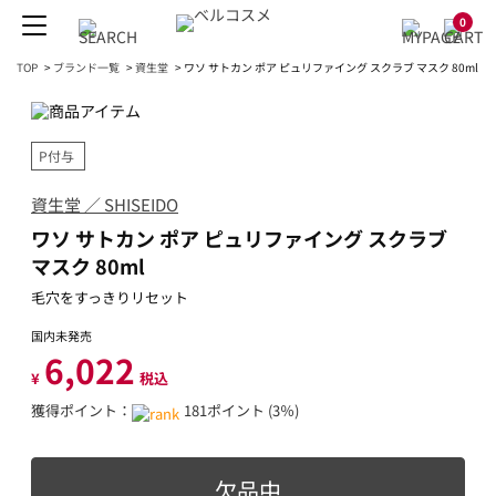
0
TOP
>
ブランド一覧
>
資生堂
>
ワソ サトカン ポア ピュリファイング スクラブ マスク 80ml
P付与
資生堂 ／ SHISEIDO
ワソ サトカン ポア ピュリファイング スクラブ
マスク 80ml
毛穴をすっきりリセット
国内未発売
6,022
¥
税込
獲得ポイント：
181ポイント (3％)
欠品中