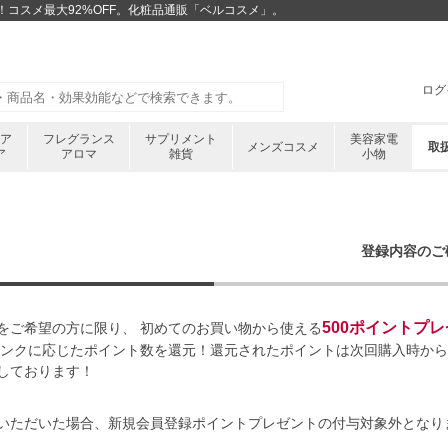
コスメ最大92%OFF。化粧品通販「ベルコスメ」。
ログ
ケア
フレグランス
サプリメント
美容家電
メンズコスメ
取
ア
アロマ
雑貨
小物
会員情報の入力
登録内容のご
500ポイントプ
をご希望の方に限り、 初めてのお買い物から使える
ランクに応じたポイント数を還元！還元されたポイントは次回購入時か
しております！
いただいた場合、新規会員登録ポイントプレゼントの付与対象外となり