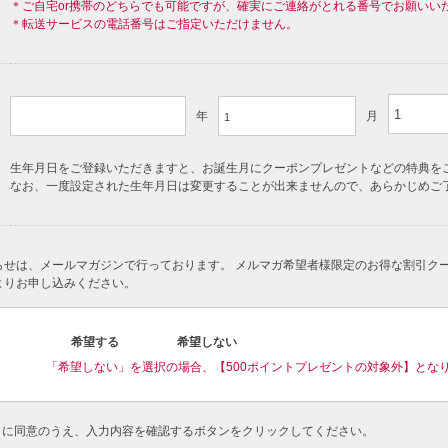
＊ご自宅or携帯のどちらでも可能ですが、確実にご連絡がとれる番号でお願いい
＊転送サービスの電話番号はご指定いただけません。
1
年
月
生年月日をご登録いただきますと、お誕生月にクーポンプレゼントなどの特典を
なお、一度設定された生年月日は変更することが出来ませんので、あらかじめご
らせは、メールマガジンで行っております。 メルマガ希望者様限定のお得な割引ク
よりお申し込みください。
希望する
希望しない
「希望しない」を選択の場合、【500ポイントプレゼントの対象外】とな
に同意のうえ、入力内容を確認するボタンをクリックしてください。