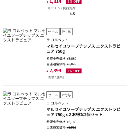
1,814
¥
8% OFF
[キッチン / 食器洗剤]
4.5
セール
P付与
ラ コルベット
マルセイユソープチップス エクストラピ
ュア 750g
希望小売価格
¥3,080
当店通常価格
¥3,079
2,894
¥
6% OFF
[洗濯 / 洗剤]
セール
P付与
ラ コルベット
マルセイユソープチップス エクストラピ
ュア 750g x 2 お得な2個セット
希望小売価格
¥6,160
当店通常価格
¥5,912