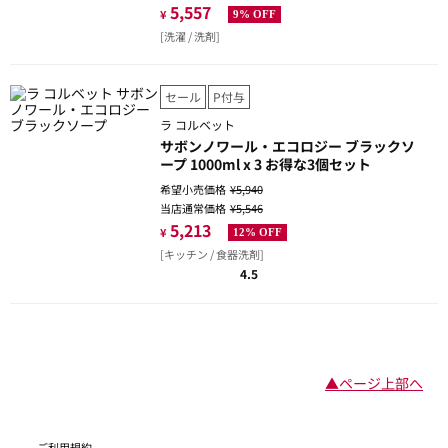
5,557
¥
9% OFF
[洗濯 / 洗剤]
セール
P付与
ラ コルベット
サボンノワール・エコロジー ブラックソ
ープ 1000ml x 3 お得な3個セット
希望小売価格
¥5,940
当店通常価格
¥5,546
5,213
¥
12% OFF
[キッチン / 食器洗剤]
4.5
▲ページ上部へ
ご利用規約