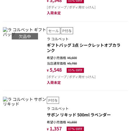
5,548
¥
15% OFF
[ボディソープ / ボディ用せっけん]
入荷未定
セール
P付与
欠品中
ラ コルベット
ギフトバッグ 3点 シークレットオブカラ
ンク
希望小売価格
¥6,600
当店通常価格
¥5,780
5,548
¥
15% OFF
[ボディソープ / ボディ用せっけん]
入荷未定
P付与
ラ コルベット
サボン リキッド 500ml ラベンダー
希望小売価格
¥1,650
1,357
¥
17% OFF