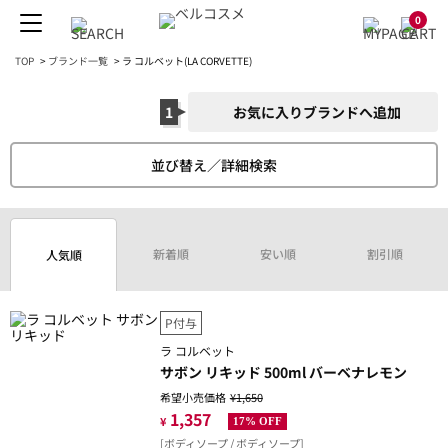
0
TOP
>
ブランド一覧
>
ラ コルベット(LA CORVETTE)
1
お気に入りブランドへ追加
並び替え／詳細検索
新着順
安い順
割引順
人気順
P付与
ラ コルベット
サボン リキッド 500ml バーベナレモン
希望小売価格
¥1,650
1,357
¥
17% OFF
[ボディソープ / ボディソープ]