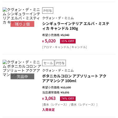
P付与
クヴォン・デ・ミニム
シンギュラーインテリア エルバ・ミステ
残り
2
個
ィカ キャンドル 190g
希望小売価格
¥5,940
5,020
¥
15% OFF
[アロマ・キャンドル / キャンドル]
セール
P付与
クヴォン・デ・ミニム
ボタニカルコロン アブソリュート アク
欠品中
アアマンシア 100ml
希望小売価格
¥12,100
当店通常価格
¥3,191
3,063
¥
74% OFF
[香水（レディース） / 香水（レディース）]
入荷未定