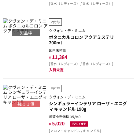
[香水（レディース） / 香水（レディース）]
P付与
クヴォン・デ・ミニム
欠品中
ボタニカルコロン アクアミステリ
200ml
国内未発売
11,384
¥
[香水（レディース） / 香水（レディース）]
入荷未定
P付与
クヴォン・デ・ミニム
シンギュラーインテリア ローザ・エニグ
残り
1
個
マ キャンドル 190g
希望小売価格
¥5,940
5,020
¥
15% OFF
[アロマ・キャンドル / キャンドル]