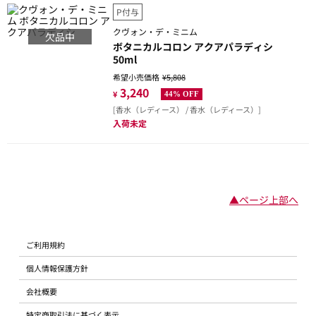
P付与
クヴォン・デ・ミニム
欠品中
ボタニカルコロン アクアパラディシ
50ml
希望小売価格
¥5,808
3,240
¥
44% OFF
[香水（レディース） / 香水（レディース）]
入荷未定
▲ページ上部へ
ご利用規約
個人情報保護方針
会社概要
特定商取引法に基づく表示