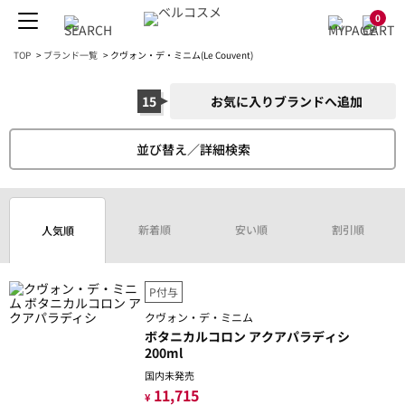
0
TOP
>
ブランド一覧
>
クヴォン・デ・ミニム(Le Couvent)
15
お気に入りブランドへ追加
並び替え／詳細検索
新着順
安い順
割引順
人気順
P付与
クヴォン・デ・ミニム
ボタニカルコロン アクアパラディシ
200ml
国内未発売
11,715
¥