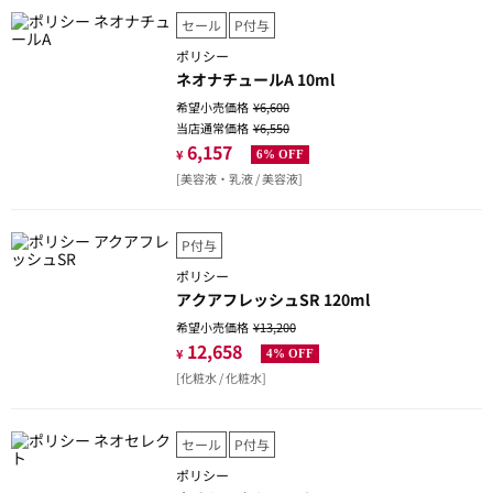
セール
P付与
ポリシー
ネオナチュールA 10ml
希望小売価格
¥6,600
当店通常価格
¥6,550
6,157
¥
6% OFF
[美容液・乳液 / 美容液]
P付与
ポリシー
アクアフレッシュSR 120ml
希望小売価格
¥13,200
12,658
¥
4% OFF
[化粧水 / 化粧水]
セール
P付与
ポリシー