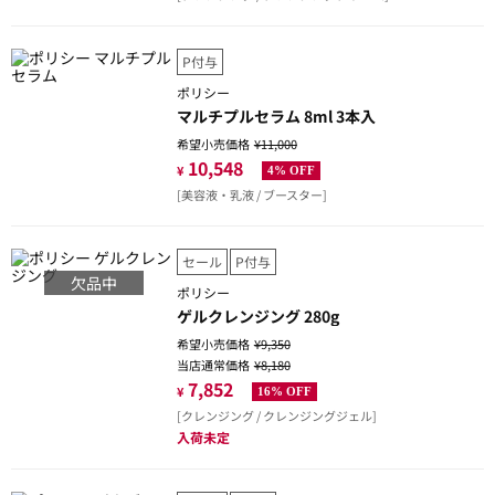
P付与
ポリシー
マルチプルセラム 8ml 3本入
希望小売価格
¥11,000
10,548
¥
4% OFF
[美容液・乳液 / ブースター]
セール
P付与
欠品中
ポリシー
ゲルクレンジング 280g
希望小売価格
¥9,350
当店通常価格
¥8,180
7,852
¥
16% OFF
[クレンジング / クレンジングジェル]
入荷未定