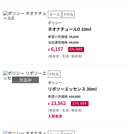
セール
P付与
ポリシー
ネオナチュールD 10ml
希望小売価格
¥6,600
当店通常価格
¥6,550
6,157
¥
6% OFF
[美容液・乳液 / 美容液]
P付与
欠品中
ポリシー
リポソーエッセンス 30ml
希望小売価格
¥16,500
13,562
¥
17% OFF
[美容液・乳液 / 美容液]
入荷未定