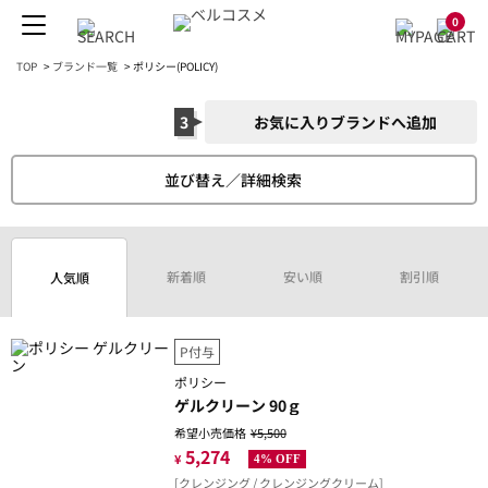
0
TOP
>
ブランド一覧
>
ポリシー(POLICY)
3
お気に入りブランドへ追加
並び替え／詳細検索
新着順
安い順
割引順
人気順
P付与
ポリシー
ゲルクリーン 90ｇ
希望小売価格
¥5,500
5,274
¥
4% OFF
[クレンジング / クレンジングクリーム]