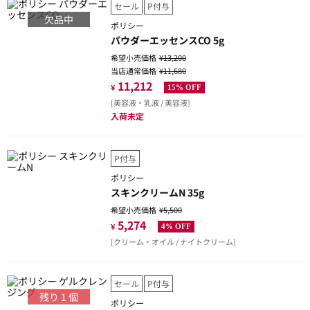
セール
P付与
欠品中
ポリシー
パウダーエッセンスCO 5g
希望小売価格
¥13,200
当店通常価格
¥11,680
11,212
¥
15% OFF
[美容液・乳液 / 美容液]
入荷未定
P付与
ポリシー
スキンクリームN 35g
希望小売価格
¥5,500
5,274
¥
4% OFF
[クリーム・オイル / ナイトクリーム]
セール
P付与
残り
1
個
ポリシー