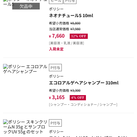
セール
P付与
欠品中
ポリシー
ネオナチュールS 10ml
希望小売価格
¥8,800
当店通常価格
¥7,980
7,660
¥
12% OFF
[美容液・乳液 / 美容液]
入荷未定
P付与
ポリシー
エコロアルゲヘアシャンプー 310ml
希望小売価格
¥3,300
3,165
¥
4% OFF
[シャンプー・コンディショナー / シャンプー]
P付与
ポリシー