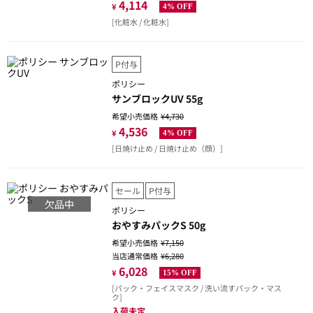
4,114
¥
4% OFF
[化粧水 / 化粧水]
P付与
ポリシー
サンブロックUV 55g
希望小売価格
¥4,730
4,536
¥
4% OFF
[日焼け止め / 日焼け止め（顔）]
セール
P付与
欠品中
ポリシー
おやすみパックS 50g
希望小売価格
¥7,150
当店通常価格
¥6,280
6,028
¥
15% OFF
[パック・フェイスマスク / 洗い流すパック・マス
ク]
入荷未定