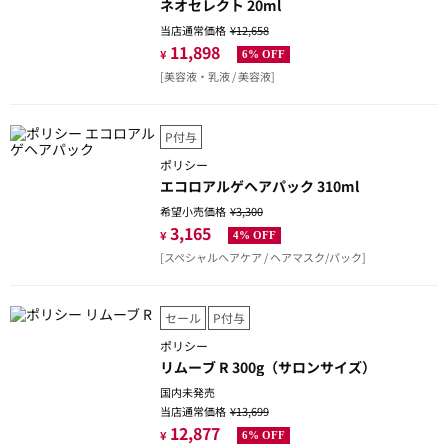
ネオセレクト 20ml
当店通常価格
¥12,658
11,898
¥
6% OFF
[美容液・乳液 / 美容液]
P付与
ポリシー
エコロアルゲヘアパック 310ml
希望小売価格
¥3,300
3,165
¥
4% OFF
[スペシャルヘアケア / ヘアマスク/パック]
セール
P付与
ポリシー
リムーブ R 300g（サロンサイズ）
国内未発売
当店通常価格
¥13,699
12,877
¥
6% OFF