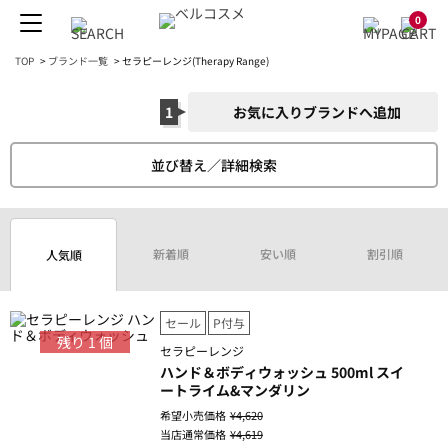
0
TOP
>
ブランド一覧
>
セラピーレンジ(Therapy Range)
1
お気に入りブランドへ追加
並び替え／詳細検索
新着順
安い順
割引順
人気順
セール
P付与
残り
1
個
セラピーレンジ
ハンド＆ボディウォッシュ 500ml スイ
ートライム&マンダリン
希望小売価格
¥4,620
当店通常価格
¥4,619