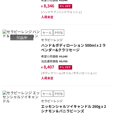
希望小売価格
¥9,240
8,346
¥
9% OFF
[ハンドケア / ハンドウォッシュ]
入荷未定
セール
P付与
欠品中
セラピーレンジ
ハンド＆ボディローション 500ml x 2 ラ
ベンダー&クラリセージ
希望小売価格
¥9,240
当店通常価格
¥8,758
8,407
¥
9% OFF
[ボディクリーム/オイル / ボディローション]
入荷未定
セール
P付与
セラピーレンジ
エッセンシャルソイキャンドル 260g x 2
シナモン＆バニラビーンズ