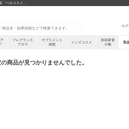
通販「ベルコスメ」。
ログ
ケア
フレグランス
サプリメント
美容家電
メンズコスメ
取
ア
アロマ
雑貨
小物
定の商品が見つかりませんでした。