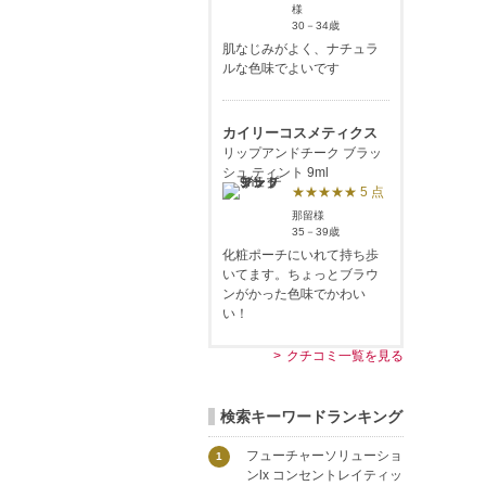
様
30－34歳
肌なじみがよく、ナチュラ
ルな色味でよいです
カイリーコスメティクス
リップアンドチーク ブラッ
シュ ティント 9ml
★★★★★ 5 点
那留様
35－39歳
化粧ポーチにいれて持ち歩
いてます。ちょっとブラウ
ンがかった色味でかわい
い！
クチコミ一覧を見る
検索キーワードランキング
フューチャーソリューショ
1
ンlx コンセントレイティッ