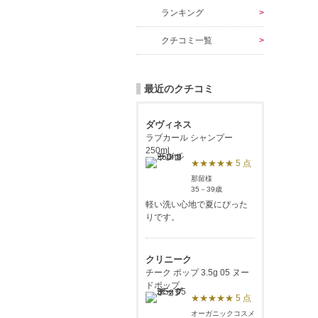
ランキング
クチコミ一覧
最近のクチコミ
ダヴィネス
ラブカール シャンプー
250ml
★★★★★ 5 点
那留様
35－39歳
軽い洗い心地で夏にぴった
りです。
クリニーク
チーク ポップ 3.5g 05 ヌー
ドポップ
★★★★★ 5 点
オーガニックコスメ