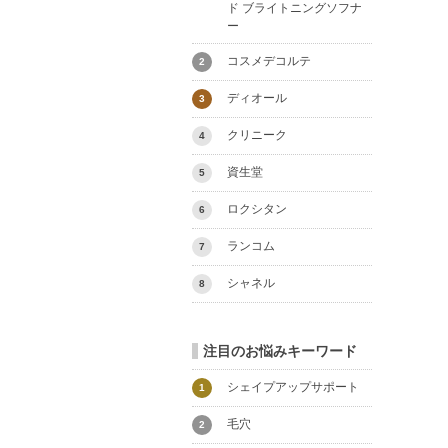
ド ブライトニングソフナ
ー
コスメデコルテ
2
ディオール
3
クリニーク
4
資生堂
5
ロクシタン
6
ランコム
7
シャネル
8
注目のお悩みキーワード
シェイプアップサポート
1
毛穴
2