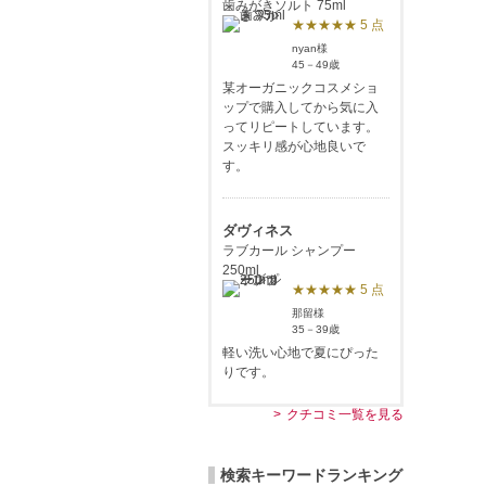
歯みがきソルト 75ml
★★★★★ 5 点
nyan様
45－49歳
某オーガニックコスメショ
ップで購入してから気に入
ってリピートしています。
スッキリ感が心地良いで
す。
ダヴィネス
ラブカール シャンプー
250ml
★★★★★ 5 点
那留様
35－39歳
軽い洗い心地で夏にぴった
りです。
クチコミ一覧を見る
検索キーワードランキング