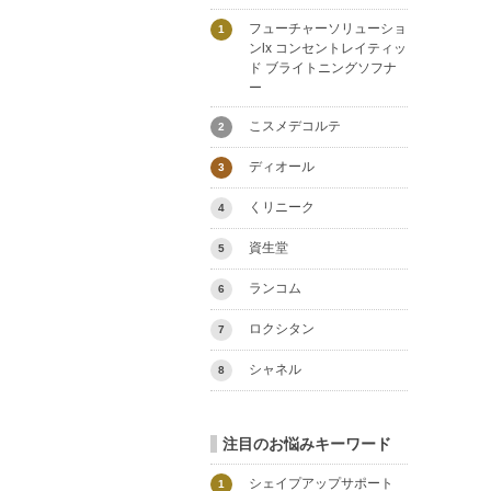
フューチャーソリューショ
1
ンlx コンセントレイティッ
ド ブライトニングソフナ
ー
こスメデコルテ
2
ディオール
3
くリニーク
4
資生堂
5
ランコム
6
ロクシタン
7
シャネル
8
注目のお悩みキーワード
シェイプアップサポート
1