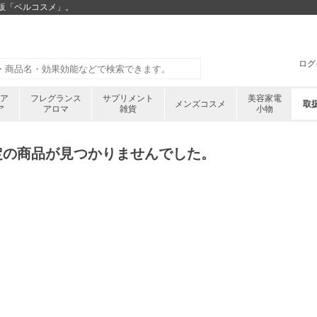
通販「ベルコスメ」。
ログ
ケア
フレグランス
サプリメント
美容家電
メンズコスメ
取
ア
アロマ
雑貨
小物
定の商品が見つかりませんでした。