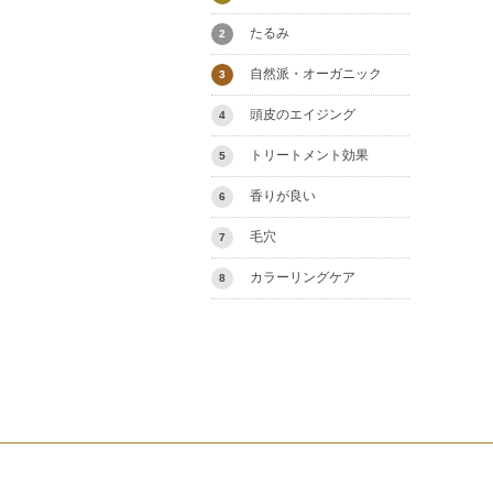
たるみ
2
自然派・オーガニック
3
頭皮のエイジング
4
トリートメント効果
5
香りが良い
6
毛穴
7
カラーリングケア
8