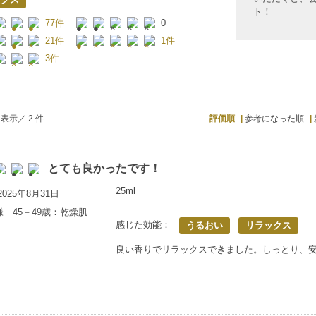
ト！
77件
0
21件
1件
3件
表示／ 2 件
評価順
参考になった順
とても良かったです！
25ml
025年8月31日
様 45－49歳：乾燥肌
感じた効能：
うるおい
リラックス
良い香りでリラックスできました。しっとり、