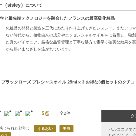
（sisley）
について
学と最先端テクノロジーを融合したフランスの最高級化粧品
化粧品の開発と製造を三代にわたり作り上げてきたシスレー。まだアロマ
ない時代から、植物由来の成分やエッセンシャルオイルをに着目し、独創
た真のパイオニア。厳格な品質管理と丁寧な処方で素早く確実な効果を実
から熱いまなざしを注がれています。
 ブラックローズ プレシャスオイル 25ml x 3 お得な3個セットのクチコ
5点
全2件
ク
感じられた効能：
うるおい
美白
ベルコスメで
いただくと、
ックス