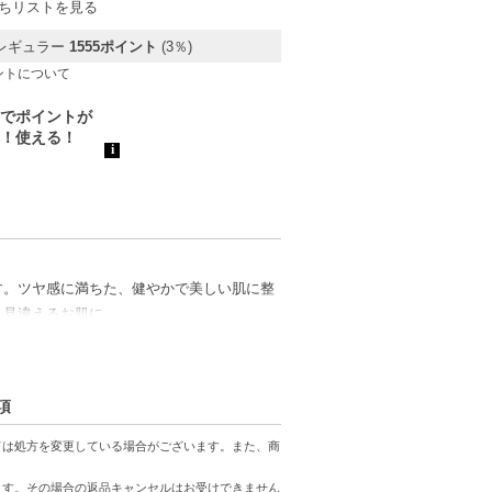
ちリストを見る
レギュラー
1555ポイント
(3％)
ントについて
す。ツヤ感に満ちた、健やかで美しい肌に整
、見違えるお肌に。
項
します。
ては処方を変更している場合がございます。また、商
日のスキンケアが楽しみに。
ます。その場合の返品キャンセルはお受けできません