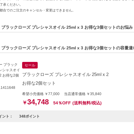
了承ください。
方へおすすめ】
都合でのご注文のキャンセル・変更はできません。
入れにこだわりがある方
イジングが気になる方
 ブラックローズ プレシャスオイル 25ml x 3 お得な3個セットのお悩
的商品説明在這裡（中国語の商品説明はこちら）
duct description in English is here（英語の商品説明はこちら）
 ブラックローズ プレシャスオイル 25ml x 3 お得な3個セットの容量
C:3473311320001】
セール
ブラックローズ プレシャスオイル 25ml x 2
お得な2個セット
1411648
希望小売価格 ￥77,000 当店通常価格 ￥35,840
34,748
￥
54％OFF
(送料無料/税込)
イント：
348ポイント