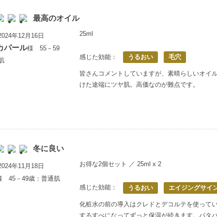
最高のオイル
25ml
024年12月16日
カパール
様 55－59
感じた効能：
うるおい
毛穴
肌
皆さんコメントしていますが、素晴らしいオイ
けた途端にツヤ肌。高価なのが難点です。
冬に良い
お得な2個セット ／ 25ml x 2
024年11月18日
様 45－49歳：普通肌
感じた効能：
うるおい
エイジングサイ
化粧水の前の導入はクレドとデコルテを使って
するすべになってずっと保湿が続きます。バタ