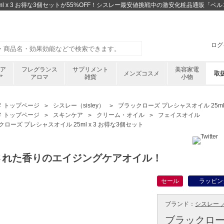
ml x 3 お得な3個セットが55%OFF！シスレー最安値挑戦中の激安化粧品通販「ベ
ログ
ケア
フレグランス
サプリメント
美容家電
メンズコスメ
取
ア
アロマ
雑貨
小物
メ トップページ
シスレー（sisley）
ブラックローズ プレシャスオイル 25ml 
メ トップページ
スキンケア
クリーム・オイル
フェイスオイル
ローズ プレシャスオイル 25ml x 3 お得な3個セット
された香りのエイジングケアオイル！
セール
ラッピン
ブランド：
シスレー ／ 
ブラックロー