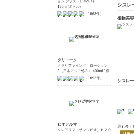
ョン プラス（DDML+）
シスレー
125ml(ボトル)
（1963件）
植物美容
クリニーク
クラリファイング ローション
2（日本アジア処方） 400ml 1個
（1893件）
シスレー
ビオデルマ
最も多く
クレアリヌ（サンシビオ）Ｈ２Ｏ
リラ