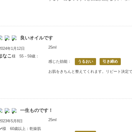
良いオイルです
25ml
024年1月12日
はなこ
様 55－59歳：
感じた効能：
うるおい
引き締め
お肌をきちんと整えてくれます。リピート決定
一生ものです！
25ml
023年5月8日
ン
様 60歳以上：乾燥肌