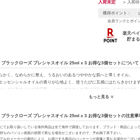
入荷未定
入荷待
獲得ポイント：
会員ランクとポイ
 ブラックローズ プレシャスオイル 25ml x 3 お得な3個セットについて
らかく、なめらかに整え、うるおいのあるつややかな肌へと導くオイル。
エッセンシャルオイルの香りが心地よく、使うたびに五感にはたらきかけま
ジングケアオイルの決定版。いつものスキンケアにプラスワンをするだけで
もっと見る ∨
特徴】
 ブラックローズ プレシャスオイル 25ml x 3 お得な3個セットの注意事
でなめらかな肌へ-肌を整え、なじませることで、なめらかな仕上がりを実現
るおい-うるおい成分が肌深く浸透し、乾燥からしっかり防ぎます。
にてお取り扱いしている海外商品は全て海外で調達しております。ブランド・商品によっ
スする香り-エッセンシャルオイル由来の心地よい香りが気持ちを癒やし、毎
持ちのパソコン画面の状態で異なる場合がございますので、予め御了承下さい。
アルやメーカーの都合により、お届けする商品のパッケージが画像と異なる場合がござい