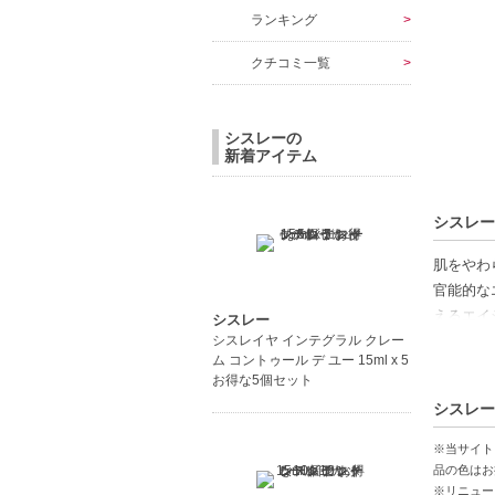
ランキング
クチコミ一覧
シスレーの
新着アイテム
シスレー
肌をやわ
官能的な
えるエイ
シスレー
シスレイヤ インテグラル クレー
ム コントゥール デ ユー 15ml x 5
お得な5個セット
【商品の
シスレー
やわらか
豊富なう
※当サイト
リラック
品の色はお
※リニュー