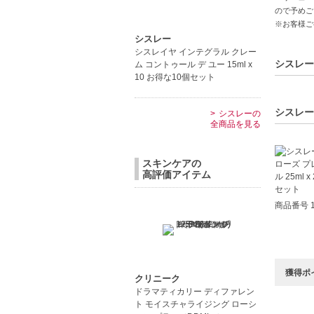
ので予めご
【こんな
※お客様ご
肌のお手
シスレー
乾燥やエ
シスレイヤ インテグラル クレー
シスレー
ム コントゥール デ ユー 15ml x
中文
10 お得な10個セット
Pro
シスレー
シスレーの
【JAN/UP
全商品を見る
スキンケアの
高評価アイテム
商品番号 1
獲得ポ
クリニーク
ドラマティカリー ディファレン
ト モイスチャライジング ローシ