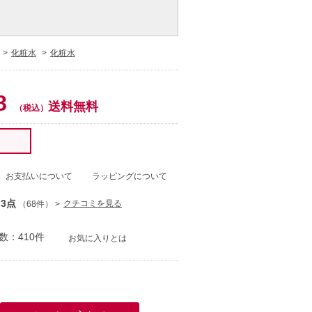
化粧水
化粧水
0
8
送料無料
（税込）
！
お支払いについて
ラッピングについて
.3点
クチコミを見る
（68件）
数：410件
お気に入りとは
）