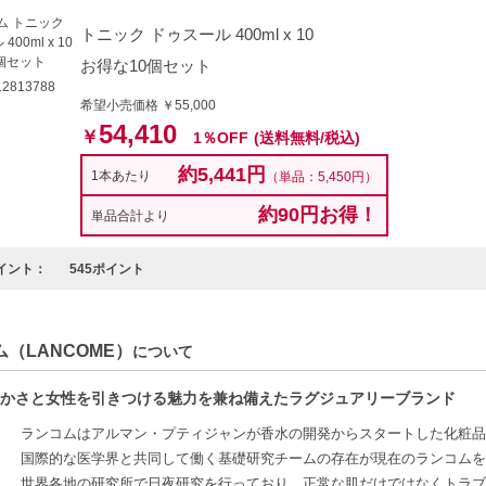
トニック ドゥスール 400ml x 10
お得な10個セット
2813788
希望小売価格 ￥55,000
54,410
￥
1％OFF
(送料無料/税込)
約5,441円
1本あたり
（単品：5,450円）
約90円お得！
単品合計より
イント：
545ポイント
（LANCOME）
について
かさと女性を引きつける魅力を兼ね備えたラグジュアリーブランド
ランコムはアルマン・プティジャンが香水の開発からスタートした化粧品
国際的な医学界と共同して働く基礎研究チームの存在が現在のランコムを創
世界各地の研究所で日夜研究を行っており、正常な肌だけではなくトラブ