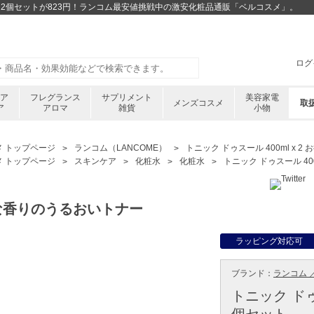
2 お得な2個セットが823円！ランコム最安値挑戦中の激安化粧品通販「ベルコスメ」。
ログ
ケア
フレグランス
サプリメント
美容家電
メンズコスメ
取
ア
アロマ
雑貨
小物
メ トップページ
ランコム（LANCOME）
トニック ドゥスール 400ml x 2
メ トップページ
スキンケア
化粧水
化粧水
トニック ドゥスール 400
な香りのうるおいトナー
ラッピング対応可
ブランド：
ランコム ／
トニック ドゥス
個セット