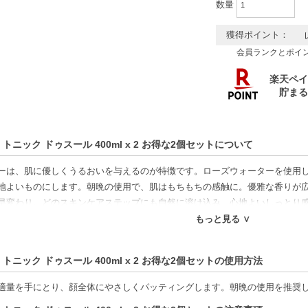
数量
獲得ポイント：
会員ランクとポイ
トニック ドゥスール 400ml x 2 お得な2個セットについて
ーは、肌に優しくうるおいを与えるのが特徴です。ローズウォーターを使用
地よいものにします。朝晩の使用で、肌はもちもちの感触に。優雅な香りが
早変わり。どのスキンケアステップにも自然に溶け込み、心地よいしっとり
のアイテムです。毎日の習慣にこのトナーを取り入れて、心地よくうるおい
もっと見る ∨
特徴】
 トニック ドゥスール 400ml x 2 お得な2個セットの使用方法
キン対応-幅広い肌質に適応し、柔らかな印象を与えます。
ルフリー-低刺激で、肌に優しく安心して使用可能です。
適量を手にとり、顔全体にやさしくパッティングします。朝晩の使用を推奨
成分-ローズウォーターや植物エキスが肌のpHバランスを整え、しっとり感を