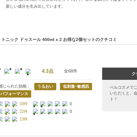
新しい成分を生み出しています。
 トニック ドゥスール 400ml x 2 お得な2個セットのクチコミ
4.3点
全68件
ク
感じられた効能：
うるおい
低刺激･敏感肌
ベルコスメで
いただくと、
トパフォーマンス
ト！
33件
0
22件
0
13件