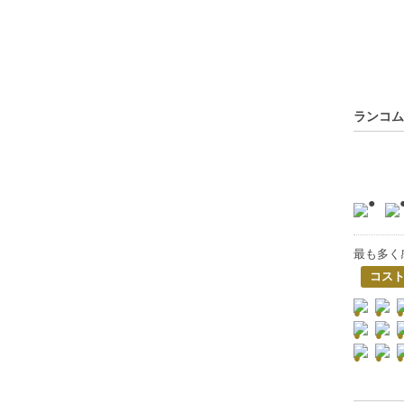
ランコム
最も多く
コス