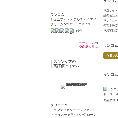
ランコム
【こんな
※当サイト
肌の乾燥
ランコム
品の色はお
ジェニフィック アルティメ アイ
低刺激で
※リニュー
クリーム 5ml x 5 ミニサイズ
ので予めご
中文
（6件）
※お客様ご
Pro
ランコムの
ランコム
全商品を見る
【JAN/UP
うるお
スキンケアの
高評価アイテム
ランコム
商品番号 1
クリニーク
ドラマティカリー ディファレン
ト モイスチャライジング ローシ