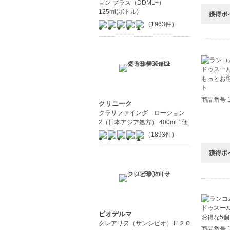
ョン プラス（DDML+）
125ml(ボトル)
獲得ポ
（1963件）
商品番号 1
クリニーク
クラリファイング ローション
2（日本アジア処方） 400ml 1個
（1893件）
獲得ポ
ビオデルマ
クレアリヌ（サンシビオ）Ｈ２Ｏ
商品番号 1