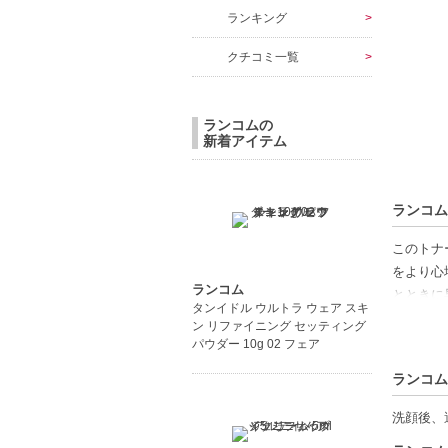
ランキング
クチコミ一覧
ランコムの
新着アイテム
ランコム 
このトナ
をより心
ランコム
とときに
タンイドル ウルトラ ウェア スキ
ぴったり
ン リファイニング セッティング
パウダー 10g 02 フェア
【商品の
ランコム
オールス
アルコー
洗顔後、
植物由来