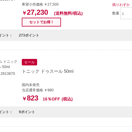
希望小売価格 ￥27,500
残りわずか
27,230
￥
(送料無料/税込)
数量
セットでお得！
イント：
273ポイント
セール
トニック ドゥスール 50ml
2813870
国内未発売
当店通常価格 ￥980
823
￥
16％OFF
(税込)
イント：
9ポイント