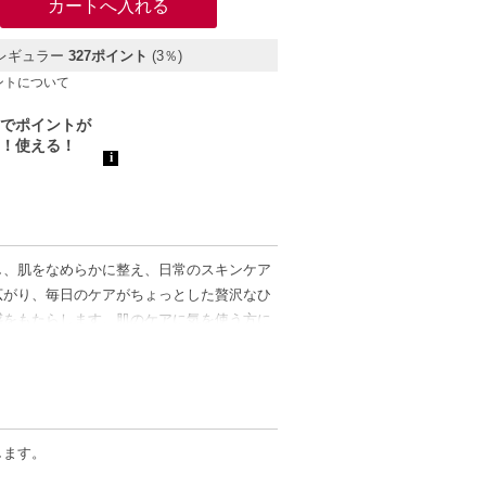
レギュラー
327ポイント
(3％)
ントについて
し、肌をなめらかに整え、日常のスキンケア
広がり、毎日のケアがちょっとした贅沢なひ
感をもたらします。肌のケアに気を使う方に
のある肌を目指してください。
します。
実現します。