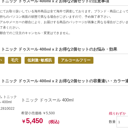
 トニック ドゥスール 400ml x 2 お得な2個セットの注意事項
方へおすすめ】
にてお取り扱いしている海外商品は全て海外で調達しております。ブランド・商品によっ
やトーンにお悩みの方
持ちのパソコン画面の状態で異なる場合がございますので、予め御了承下さい。
安心のスキンケアを求める方
アルやメーカーの都合により、お届けする商品のパッケージが画像と異なる場合がござい
了承ください。
的商品説明在這裡（中国語の商品説明はこちら）
都合でのご注文のキャンセル・変更はできません。
duct description in English is here（英語の商品説明はこちら）
 トニック ドゥスール 400ml x 2 お得な2個セットのお悩み・効果
C:3147758030235】
い
毛穴
低刺激･敏感肌
アルコールフリー
 トニック ドゥスール 400ml x 2 お得な2個セットの容量違い・カラー
トニック ドゥスール 400ml
2810022
希望小売価格 ￥5,500
残りわずか
5,450
￥
(税込)
数量