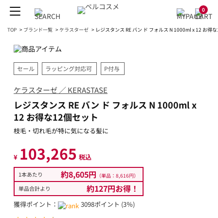
0
TOP
>
ブランド一覧
>
ケラスターゼ
>
レジスタンス RE バン ド フォルス N 1000ml x 12 お
セール
ラッピング対応可
P付与
ケラスターゼ ／ KERASTASE
レジスタンス RE バン ド フォルス N 1000ml x
12 お得な12個セット
枝毛・切れ毛が特に気になる髪に
103,265
¥
税込
約8,605円
1本あたり
（単品：8,616円）
約127円お得！
単品合計より
獲得ポイント：
3098ポイント (3％)