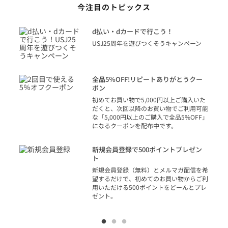
今注目のトピックス
に
d払い・dカードで行こう！
り
USJ25周年を遊びつくそうキャンペーン
トを
決済
話
全品5％OFF!リピートありがとうクー
での
ポン
の方
初めてお買い物で5,000円以上ご購入いた
だくと、次回以降のお買い物でご利用可能
な「5,000円以上のご購入で全品5%OFF」
になるクーポンを配布中です。
り
アカ
新規会員登録で500ポイントプレゼン
ジッ
ト
物で
新規会員登録（無料）とメルマガ配信を希
望するだけで、初めてのお買い物からご利
用いただける500ポイントをどーんとプレ
ゼント。