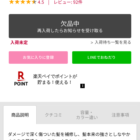
4.5
|
レビュー:
92
件
欠品中
再入荷したらお知らせを受け取る
入荷未定
入荷待ち一覧を見る
お気に入りに登録
LINEでおねだり
容量・
商品説明
クチコミ
注意事項
カラー違い
ダメージで深く傷ついた髪を補修し、髪本来の強さとしなやか