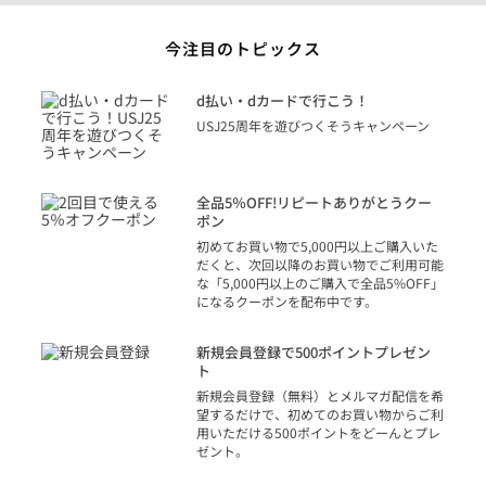
今注目のトピックス
に
d払い・dカードで行こう！
り
USJ25周年を遊びつくそうキャンペーン
トを
決済
話
全品5％OFF!リピートありがとうクー
での
ポン
の方
初めてお買い物で5,000円以上ご購入いた
だくと、次回以降のお買い物でご利用可能
な「5,000円以上のご購入で全品5%OFF」
になるクーポンを配布中です。
り
アカ
新規会員登録で500ポイントプレゼン
ジッ
ト
物で
新規会員登録（無料）とメルマガ配信を希
望するだけで、初めてのお買い物からご利
用いただける500ポイントをどーんとプレ
ゼント。