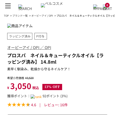
0
TOP
>
ブランド一覧
>
オーピーアイ / OPI
>
プロスパ ネイル＆キューティクルオイル【ラッピング
ラッピング済み
P付与
オーピーアイ / OPI ／ OPI
プロスパ ネイル＆キューティクルオイル【ラ
ッピング済み】 14.8ml
素早く馴染み、乾燥から守るネイルケア！
希望小売価格
¥3,520
3,050
13% OFF
¥
税込
獲得ポイント：
92ポイント (3％)
4.6
|
レビュー:
16
件