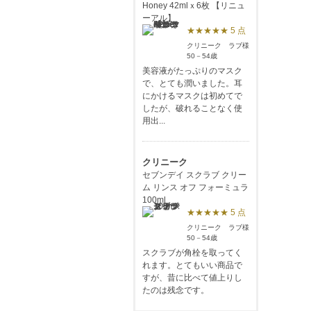
Honey 42mlｘ6枚 【リニュ
ーアル】
★★★★★ 5 点
クリニーク ラブ様
50－54歳
美容液がたっぷりのマスク
で、とても潤いました。耳
にかけるマスクは初めてで
したが、破れることなく使
用出...
クリニーク
セブンデイ スクラブ クリー
ム リンス オフ フォーミュラ
100ml
★★★★★ 5 点
クリニーク ラブ様
50－54歳
スクラブが角栓を取ってく
れます。とてもいい商品で
すが、昔に比べて値上りし
たのは残念です。