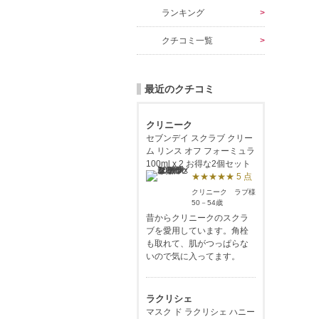
ランキング
クチコミ一覧
最近のクチコミ
クリニーク
セブンデイ スクラブ クリー
ム リンス オフ フォーミュラ
100ml x 2 お得な2個セット
★★★★★ 5 点
クリニーク ラブ様
50－54歳
昔からクリニークのスクラ
ブを愛用しています。角栓
も取れて、肌がつっぱらな
いので気に入ってます。
ラクリシェ
マスク ド ラクリシェ ハニー