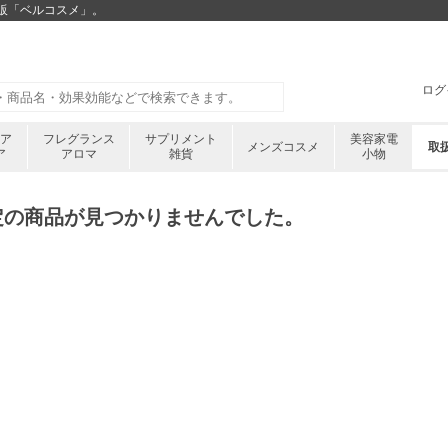
通販「ベルコスメ」。
ログ
ケア
フレグランス
サプリメント
美容家電
メンズコスメ
取
ア
アロマ
雑貨
小物
定の商品が見つかりませんでした。