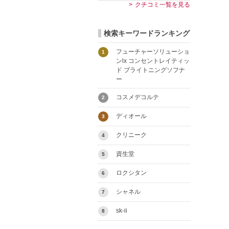
クチコミ一覧を見る
検索キーワードランキング
フューチャーソリューショ
1
ンlx コンセントレイティッ
ド ブライトニングソフナ
ー
コスメデコルテ
2
ディオール
3
クリニーク
4
資生堂
5
ロクシタン
6
シャネル
7
sk-ii
8