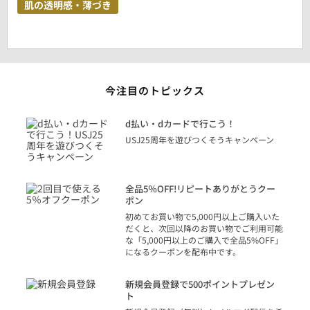
肌の透明感・薄づき
今注目のトピックス
に
d払い・dカードで行こう！
り
USJ25周年を遊びつくそうキャンペーン
トを
決済
話
全品5％OFF!リピートありがとうクー
での
ポン
の方
初めてお買い物で5,000円以上ご購入いた
だくと、次回以降のお買い物でご利用可能
な「5,000円以上のご購入で全品5%OFF」
になるクーポンを配布中です。
り
アカ
新規会員登録で500ポイントプレゼン
ジッ
ト
物で