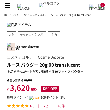
0
TOP
>
ブランド一覧
>
コスメデコルテ
>
ルース パウダー 20g 00 translucent
人気
ラッピング対応可
P付与
00 translucent
コスメデコルテ ／ Cosme Decorte
ルース パウダー 20g 00 translucent
上品で澄んだ仕上がりが持続する光フェイスパウダー
希望小売価格
¥6,270
3,620
42% OFF
¥
税込
獲得ポイント：
109ポイント (3％)
4.8
|
レビュー:
78
件