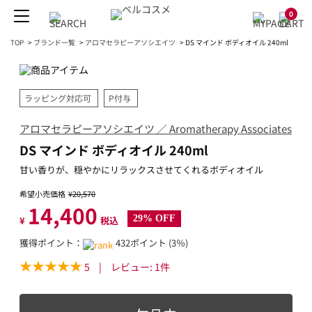
0
TOP
>
ブランド一覧
>
アロマセラピーアソシエイツ
>
DS マインド ボディオイル 240ml
ラッピング対応可
P付与
アロマセラピーアソシエイツ ／ Aromatherapy Associates
DS マインド ボディオイル 240ml
甘い香りが、穏やかにリラックスさせてくれるボディオイル
希望小売価格
¥20,570
14,400
29% OFF
¥
税込
獲得ポイント：
432ポイント (3％)
5
|
レビュー:
1
件