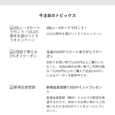
今注目のトピックス
に
d払い・dカードで行こう！
り
USJ25周年を遊びつくそうキャンペーン
トを
決済
話
全品5％OFF!リピートありがとうクー
での
ポン
の方
初めてお買い物で5,000円以上ご購入いた
だくと、次回以降のお買い物でご利用可能
な「5,000円以上のご購入で全品5%OFF」
になるクーポンを配布中です。
り
アカ
新規会員登録で500ポイントプレゼン
ジッ
ト
物で
新規会員登録（無料）とメルマガ配信を希
望するだけで、初めてのお買い物からご利
用いただける500ポイントをどーんとプレ
ゼント。