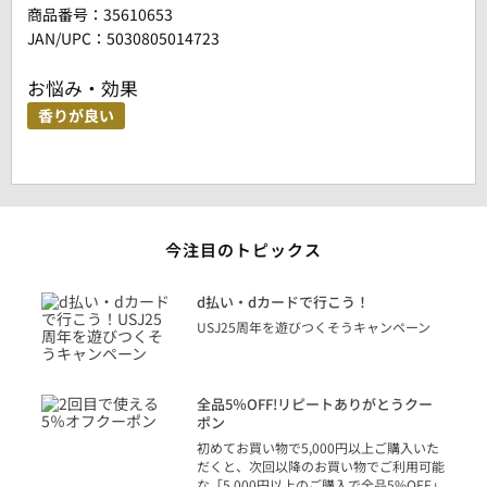
商品番号：
35610653
JAN/UPC：5030805014723
お悩み・効果
香りが良い
今注目のトピックス
に
d払い・dカードで行こう！
り
USJ25周年を遊びつくそうキャンペーン
トを
決済
話
全品5％OFF!リピートありがとうクー
での
ポン
の方
初めてお買い物で5,000円以上ご購入いた
だくと、次回以降のお買い物でご利用可能
な「5,000円以上のご購入で全品5%OFF」