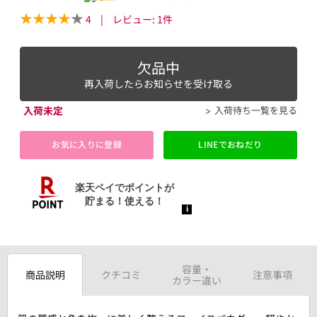
4
|
レビュー:
1
件
欠品中
再入荷したらお知らせを受け取る
入荷未定
入荷待ち一覧を見る
お気に入りに登録
LINEでおねだり
容量・
商品説明
クチコミ
注意事項
カラー違い