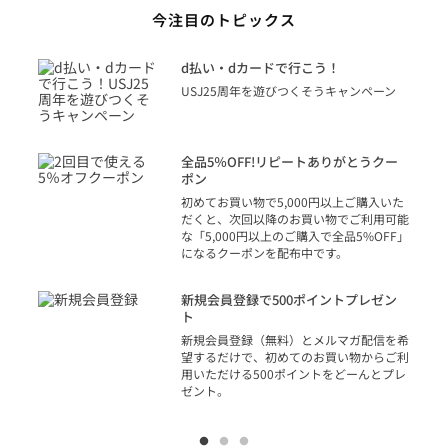
今注目のトピックス
に
d払い・dカードで行こう！
り
USJ25周年を遊びつくそうキャンペーン
トを
決済
話
全品5％OFF!リピートありがとうクー
での
ポン
の方
初めてお買い物で5,000円以上ご購入いた
だくと、次回以降のお買い物でご利用可能
な「5,000円以上のご購入で全品5%OFF」
になるクーポンを配布中です。
り
アカ
新規会員登録で500ポイントプレゼン
ジッ
ト
物で
新規会員登録（無料）とメルマガ配信を希
望するだけで、初めてのお買い物からご利
用いただける500ポイントをどーんとプレ
ゼント。