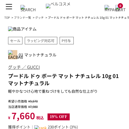
0
TOP
>
ブランド一覧
>
グッチ
>
プードル ドゥ ボーテ マット ナチュレル 10g 01 マットナチュ
セール
ラッピング対応可
P付与
01 マットナチュラル
グッチ ／ GUCCI
プードル ドゥ ボーテ マット ナチュレル 10g 01
マットナチュラル
軽やかなつけ心地で重ねづけをしても自然な仕上がり
希望小売価格
¥9,570
当店通常価格
¥7,980
7,660
19% OFF
¥
税込
獲得ポイント：
230ポイント (3％)