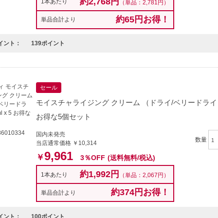
約2,768円
1本あたり
（単品：2,781円）
約65円お得！
単品合計より
イント：
139ポイント
セール
モイスチャライジング クリーム （ドライ/ベリードライ） 17
お得な5個セット
6010334
国内未発売
数量
当店通常価格 ￥10,314
9,961
￥
3％OFF
(送料無料/税込)
約1,992円
1本あたり
（単品：2,067円）
約374円お得！
単品合計より
イント：
100ポイント