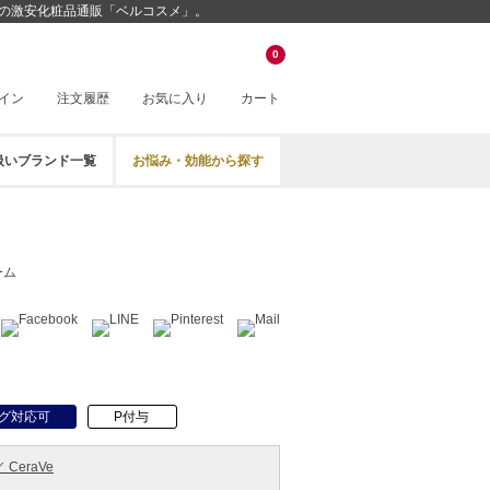
挑戦中の激安化粧品通販「ベルコスメ」。
0
イン
注文履歴
お気に入り
カート
扱いブランド一覧
お悩み・効能から探す
ーム
グ対応可
P付与
CeraVe