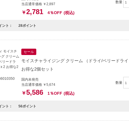
数量
当店通常価格 ￥2,897
2,781
￥
4％OFF
(税込)
イント：
28ポイント
セール
モイスチャライジング クリーム （ドライ/ベリードライ） 4
お得な2個セット
6010350
国内未発売
数量
当店通常価格 ￥5,674
5,586
￥
1％OFF
(税込)
イント：
56ポイント