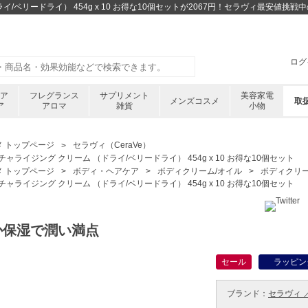
イ/ベリードライ） 454g x 10 お得な10個セットが2067円！セラヴィ最安値
ログ
ケア
フレグランス
サプリメント
美容家電
メンズコスメ
取
ア
アロマ
雑貨
小物
メ トップページ
セラヴィ（CeraVe）
ャライジング クリーム （ドライ/ベリードライ） 454g x 10 お得な10個セット
メ トップページ
ボディ・ヘアケア
ボディクリーム/オイル
ボディクリ
ャライジング クリーム （ドライ/ベリードライ） 454g x 10 お得な10個セット
か保湿で潤い満点
セール
ラッピン
ブランド：
セラヴィ ／ 