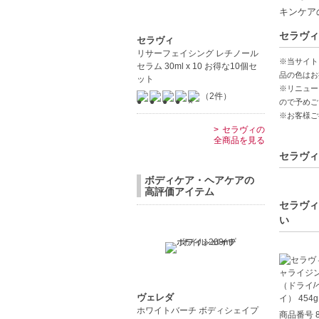
キンケア
【こんな
セラヴィ
乾燥肌に
セラヴィ
リサーフェイシング レチノール
全身しっ
※当サイト
セラム 30ml x 10 お得な10個セ
品の色はお
ット
※リニュー
（2件）
ので予めご
※お客様ご
セラヴィの
全商品を見る
セラヴィ
ボディケア・ヘアケアの
高評価アイテム
セラヴィ
い
ヴェレダ
ホワイトバーチ ボディシェイプ
商品番号 8