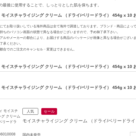
の最後に使用することで、しっとりとした肌を保ちます。
方へおすすめ】
 モイスチャライジング クリーム （ドライ/ベリードライ） 454g x 10
悩んでいる方
かり保湿したい方
にてお取り扱いしている海外商品は全て海外で調達しております。ブランド・商品によっ
持ちのパソコン画面の状態で異なる場合がございますので、予め御了承下さい。
アルやメーカーの都合により、お届けする商品のパッケージが画像と異なる場合がござい
了承ください。
都合でのご注文のキャンセル・変更はできません。
 モイスチャライジング クリーム （ドライ/ベリードライ） 454g x 1
 モイスチャライジング クリーム （ドライ/ベリードライ） 454g x 1
人気
セール
モイスチャライジング クリーム （ドライ/ベリードライ） 
6010008
国内未発売