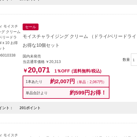
セール
モイスチャライジング クリーム （ドライ/ベリードライ） 17
お得な10個セット
6010338
国内未発売
数量
当店通常価格 ￥20,313
20,071
￥
1％OFF
(送料無料/税込)
約2,007円
1本あたり
（単品：2,067円）
約599円お得！
単品合計より
イント：
201ポイント