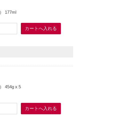
177ml
54g x 5