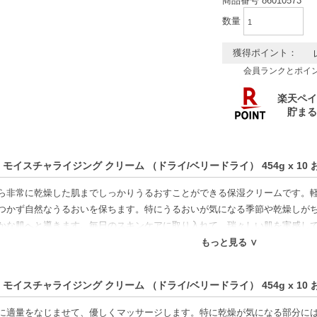
商品番号
86010573
数量
獲得ポイント：
会員ランクとポイ
 モイスチャライジング クリーム （ドライ/ベリードライ） 454g x 10
ら非常に乾燥した肌までしっかりうるおすことができる保湿クリームです。
つかず自然なうるおいを保ちます。特にうるおいが気になる季節や乾燥しが
かな肌へと導きます。毎日のスキンケアに取り入れて、瑞々しい肌を実感し
もっと見る ∨
特徴】
配合-肌のバリア機能をサポートし、潤いを保持。
 モイスチャライジング クリーム （ドライ/ベリードライ） 454g x 10
ン酸配合-角質層までしっかり浸透し、肌をしっとり保湿。
可能-顔から体まで幅広く使えて、利便性が高い。
に適量をなじませて、優しくマッサージします。特に乾燥が気になる部分に