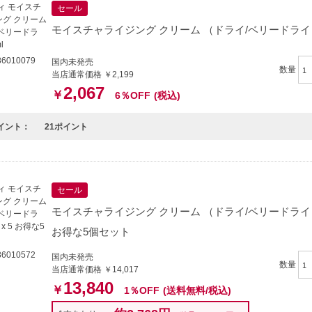
セール
モイスチャライジング クリーム （ドライ/ベリードライ） 
6010079
国内未発売
数量
当店通常価格 ￥2,199
2,067
￥
6％OFF
(税込)
イント：
21ポイント
セール
モイスチャライジング クリーム （ドライ/ベリードライ） 4
お得な5個セット
6010572
国内未発売
数量
当店通常価格 ￥14,017
13,840
￥
1％OFF
(送料無料/税込)