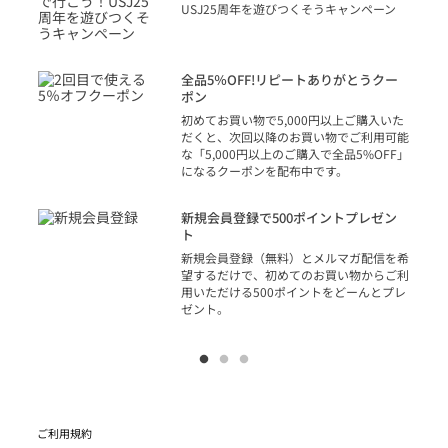
り
USJ25周年を遊びつくそうキャンペーン
トを
決済
話
全品5％OFF!リピートありがとうクー
での
ポン
の方
初めてお買い物で5,000円以上ご購入いた
だくと、次回以降のお買い物でご利用可能
な「5,000円以上のご購入で全品5%OFF」
になるクーポンを配布中です。
り
アカ
新規会員登録で500ポイントプレゼン
ジッ
ト
物で
新規会員登録（無料）とメルマガ配信を希
望するだけで、初めてのお買い物からご利
用いただける500ポイントをどーんとプレ
ゼント。
ご利用規約