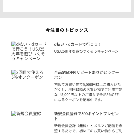
今注目のトピックス
に
d払い・dカードで行こう！
り
USJ25周年を遊びつくそうキャンペーン
トを
決済
話
全品5％OFF!リピートありがとうクー
での
ポン
の方
初めてお買い物で5,000円以上ご購入いた
だくと、次回以降のお買い物でご利用可能
な「5,000円以上のご購入で全品5%OFF」
になるクーポンを配布中です。
り
アカ
新規会員登録で500ポイントプレゼン
ジッ
ト
物で
新規会員登録（無料）とメルマガ配信を希
望するだけで、初めてのお買い物からご利