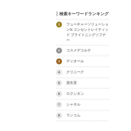
検索キーワードランキング
フューチャーソリューショ
1
ンlx コンセントレイティッ
ド ブライトニングソフナ
ー
コスメデコルテ
2
ディオール
3
クリニーク
4
資生堂
5
ロクシタン
6
シャネル
7
ランコム
8