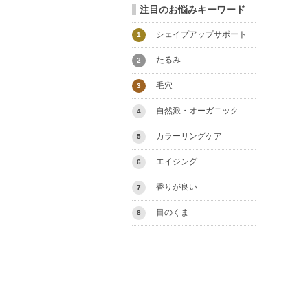
注目のお悩みキーワード
シェイプアップサポート
1
たるみ
2
毛穴
3
自然派・オーガニック
4
カラーリングケア
5
エイジング
6
香りが良い
7
目のくま
8