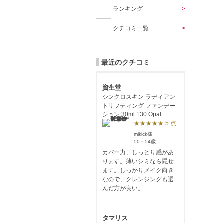
ランキング
クチコミ一覧
最近のクチコミ
資生堂
シンクロスキン ラディアン
トリフティング ファンデー
ション 30ml 130 Opal
★★★★★ 5 点
mikick様
50－54歳
カバー力、しっとり感があ
ります。薄いシミなら隠せ
ます。しっかりメイク向き
なので、クレンジングも選
んだ方が良い。
タマリス