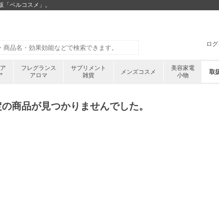
通販「ベルコスメ」。
ログ
ケア
フレグランス
サプリメント
美容家電
メンズコスメ
取
ア
アロマ
雑貨
小物
定の商品が見つかりませんでした。