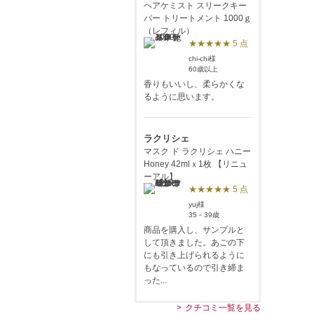
ヘアケミスト スリークキー
パー トリートメント 1000ｇ
（レフィル）
★★★★★ 5 点
chi-chi様
60歳以上
香りもいいし、柔らかくな
るように思います。
ラクリシェ
マスク ド ラクリシェ ハニー
Honey 42mlｘ1枚 【リニュ
ーアル】
★★★★★ 5 点
yuj様
35－39歳
商品を購入し、サンプルと
して頂きました。あごの下
にも引き上げられるように
もなっているので引き締ま
った...
クチコミ一覧を見る