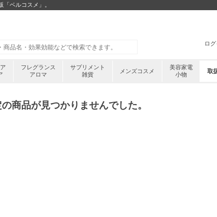
通販「ベルコスメ」。
ログ
ケア
フレグランス
サプリメント
美容家電
メンズコスメ
取
ア
アロマ
雑貨
小物
定の商品が見つかりませんでした。