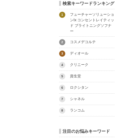
検索キーワードランキング
フューチャーソリューショ
1
ンlx コンセントレイティッ
ド ブライトニングソフナ
ー
コスメデコルテ
2
ディオール
3
クリニーク
4
資生堂
5
ロクシタン
6
シャネル
7
ランコム
8
注目のお悩みキーワード