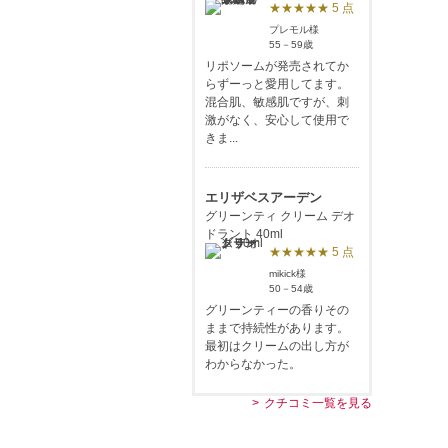
★★★★★ 5 点
プレモル様
55－59歳
リポソームが発売されてか
らずーっと愛用してます。
混合肌、敏感肌ですが、刺
激がなく、安心して使用で
きま...
エリザベスアーデン
グリーンティ クリーム デオ
ドラント 40ml
★★★★★ 5 点
mikick様
50－54歳
グリーンティーの香りその
ままで持続性があります。
最初はクリームの出し方が
わからなかった。
クチコミ一覧を見る