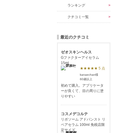
ランキング
クチコミ一覧
最近のクチコミ
ゼオスキンヘルス
Gファクターアイセラム
15ml
★★★★★ 5 点
kanaechan様
60歳以上
初めて購入。アプリケータ
ーが良くて、目の周りに塗
りやすい
コスメデコルテ
リポソーム アドバンスト リ
ペアセラム 100ml 免税店限
定サイズ