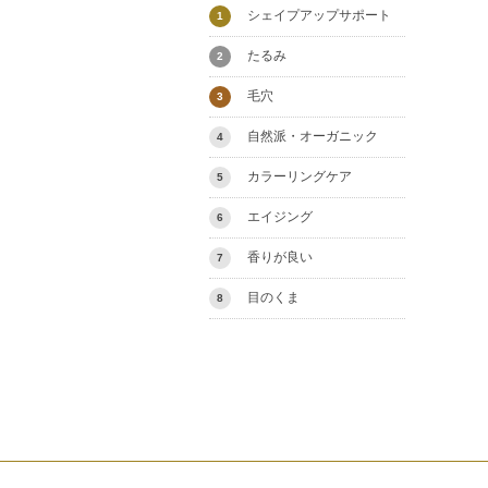
シェイプアップサポート
1
たるみ
2
毛穴
3
自然派・オーガニック
4
カラーリングケア
5
エイジング
6
香りが良い
7
目のくま
8