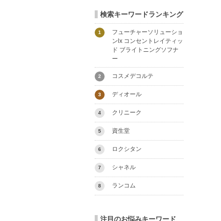
検索キーワードランキング
フューチャーソリューショ
1
ンlx コンセントレイティッ
ド ブライトニングソフナ
ー
コスメデコルテ
2
ディオール
3
クリニーク
4
資生堂
5
ロクシタン
6
シャネル
7
ランコム
8
注目のお悩みキーワード