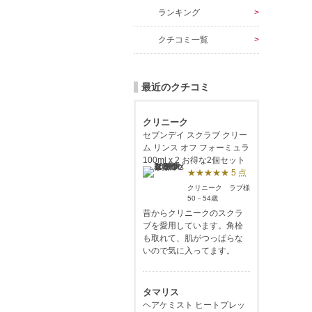
ランキング
クチコミ一覧
最近のクチコミ
クリニーク
セブンデイ スクラブ クリー
ム リンス オフ フォーミュラ
100ml x 2 お得な2個セット
★★★★★ 5 点
クリニーク ラブ様
50－54歳
昔からクリニークのスクラ
ブを愛用しています。角栓
も取れて、肌がつっぱらな
いので気に入ってます。
タマリス
ヘアケミスト ヒートプレッ