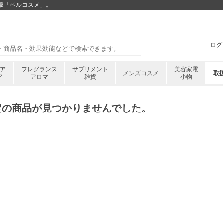
通販「ベルコスメ」。
ログ
ケア
フレグランス
サプリメント
美容家電
メンズコスメ
取
ア
アロマ
雑貨
小物
定の商品が見つかりませんでした。