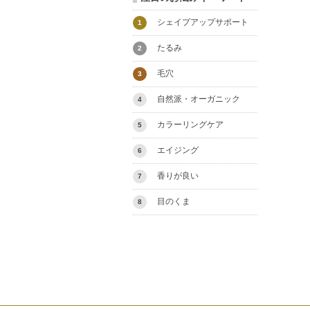
シェイプアップサポート
1
たるみ
2
毛穴
3
自然派・オーガニック
4
カラーリングケア
5
エイジング
6
香りが良い
7
目のくま
8