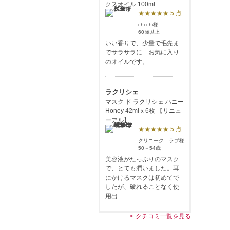
クスオイル 100ml
★★★★★ 5 点
chi-chi様
60歳以上
いい香りで、少量で毛先ま
でサラサラに お気に入り
のオイルです。
ラクリシェ
マスク ド ラクリシェ ハニー
Honey 42mlｘ6枚 【リニュ
ーアル】
★★★★★ 5 点
クリニーク ラブ様
50－54歳
美容液がたっぷりのマスク
で、とても潤いました。耳
にかけるマスクは初めてで
したが、破れることなく使
用出...
クチコミ一覧を見る