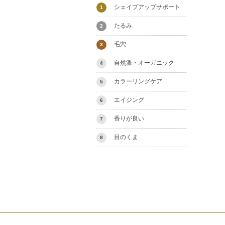
シェイプアップサポート
1
たるみ
2
毛穴
3
自然派・オーガニック
4
カラーリングケア
5
エイジング
6
香りが良い
7
目のくま
8