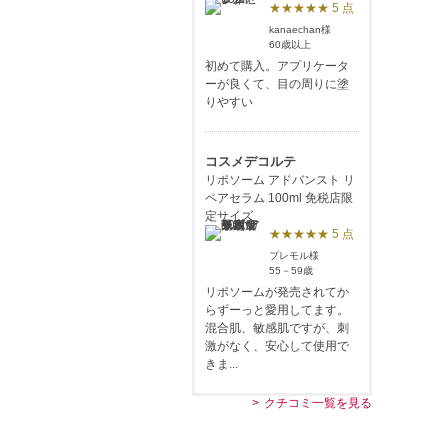
★★★★★ 5 点
kanaechan様
60歳以上
初めて購入。アプリケータ
ーが良くて、目の周りに塗
りやすい
コスメデコルテ
リポソーム アドバンスト リ
ペアセラム 100ml 免税店限
定サイズ
★★★★★ 5 点
プレモル様
55－59歳
リポソームが発売されてか
らずーっと愛用してます。
混合肌、敏感肌ですが、刺
激がなく、安心して使用で
きま...
クチコミ一覧を見る