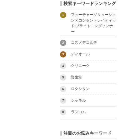
検索キーワードランキング
フューチャーソリューショ
1
ンlx コンセントレイティッ
ド ブライトニングソフナ
ー
コスメデコルテ
2
ディオール
3
クリニーク
4
資生堂
5
ロクシタン
6
シャネル
7
ランコム
8
注目のお悩みキーワード