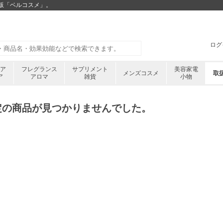
通販「ベルコスメ」。
ログ
ケア
フレグランス
サプリメント
美容家電
メンズコスメ
取
ア
アロマ
雑貨
小物
定の商品が見つかりませんでした。