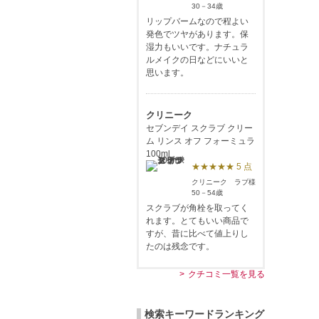
30－34歳
リップバームなので程よい
発色でツヤがあります。保
湿力もいいです。ナチュラ
ルメイクの日などにいいと
思います。
クリニーク
セブンデイ スクラブ クリー
ム リンス オフ フォーミュラ
100ml
★★★★★ 5 点
クリニーク ラブ様
50－54歳
スクラブが角栓を取ってく
れます。とてもいい商品で
すが、昔に比べて値上りし
たのは残念です。
クチコミ一覧を見る
検索キーワードランキング