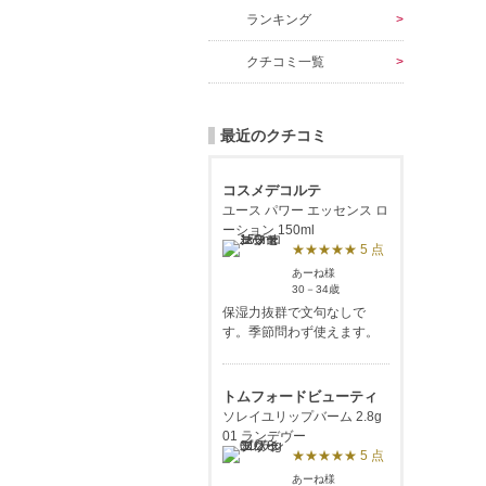
ランキング
クチコミ一覧
最近のクチコミ
コスメデコルテ
ユース パワー エッセンス ロ
ーション 150ml
★★★★★ 5 点
あーね様
30－34歳
保湿力抜群で文句なしで
す。季節問わず使えます。
トムフォードビューティ
ソレイユリップバーム 2.8g
01 ランデヴー
★★★★★ 5 点
あーね様