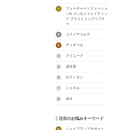
フューチャーソリューショ
1
ンlx コンセントレイティッ
ド ブライトニングソフナ
ー
コスメデコルテ
2
ディオール
3
クリニーク
4
資生堂
5
ロクシタン
6
シャネル
7
sk-ii
8
注目のお悩みキーワード
シェイプアップサポート
1