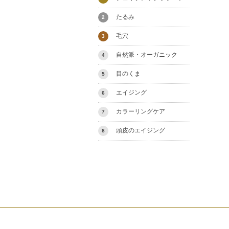
たるみ
2
毛穴
3
自然派・オーガニック
4
目のくま
5
エイジング
6
カラーリングケア
7
頭皮のエイジング
8