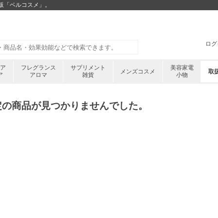
通販「ベルコスメ」。
ログ
ケア
フレグランス
サプリメント
美容家電
メンズコスメ
取
ア
アロマ
雑貨
小物
定の商品が見つかりませんでした。