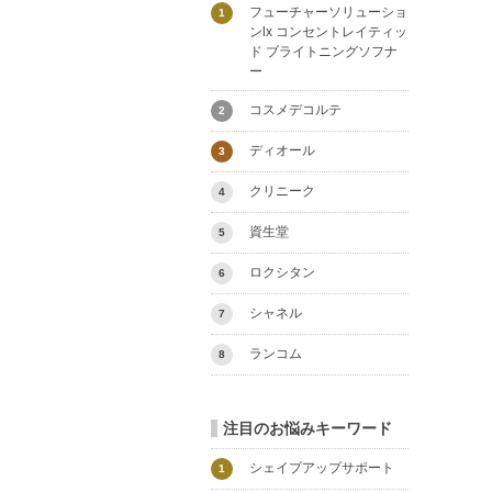
フューチャーソリューショ
1
ンlx コンセントレイティッ
ド ブライトニングソフナ
ー
コスメデコルテ
2
ディオール
3
クリニーク
4
資生堂
5
ロクシタン
6
シャネル
7
ランコム
8
注目のお悩みキーワード
シェイプアップサポート
1