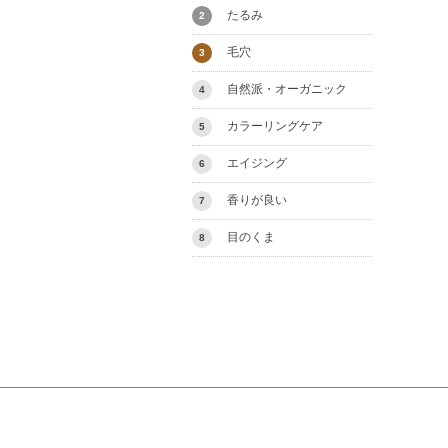
たるみ
2
毛穴
3
自然派・オーガニック
4
カラーリングケア
5
エイジング
6
香りが良い
7
目のくま
8