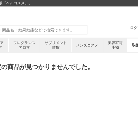
通販「ベルコスメ」。
ログ
ケア
フレグランス
サプリメント
美容家電
メンズコスメ
取
ア
アロマ
雑貨
小物
定の商品が見つかりませんでした。