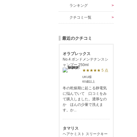
ランキング
クチコミ一覧
最近のクチコミ
オラプレックス
No.4 ボンドメンテナンスシ
ャンプー 250ml
★★★★★ 5 点
UKU様
60歳以上
冬の乾燥期に起こる静電気
に悩んでいて 口コミをみ
て購入しました。濃厚なの
か ほんの少量で洗えま
す。か...
タマリス
ヘアケミスト スリークキー