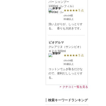
パー シャンプー
1000ml（レフィル）
★★★★★ 5 点
chi-chi様
60歳以上
洗い上がりが、しっとりす
る。 香りも大好きです。
ビオデルマ
クレアリヌ（サンシビオ）
Ｈ２Ｏ 500ml
★★★★★ 5 点
chi-chi様
60歳以上
コットンでふき取るだけな
ので、便利だししっとりす
る。
クチコミ一覧を見る
検索キーワードランキング