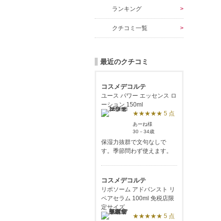
ランキング
クチコミ一覧
最近のクチコミ
コスメデコルテ
ユース パワー エッセンス ロ
ーション 150ml
★★★★★ 5 点
あーね様
30－34歳
保湿力抜群で文句なしで
す。季節問わず使えます。
コスメデコルテ
リポソーム アドバンスト リ
ペアセラム 100ml 免税店限
定サイズ
★★★★★ 5 点