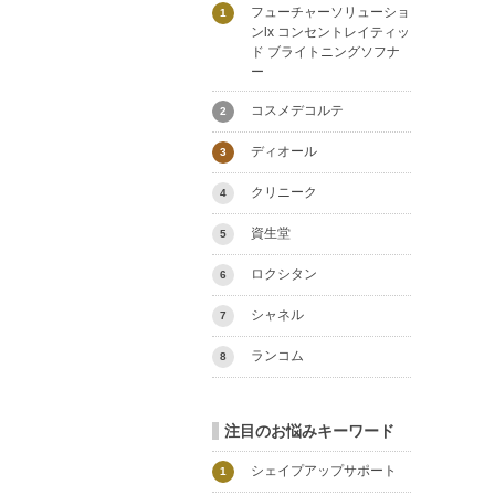
フューチャーソリューショ
1
ンlx コンセントレイティッ
ド ブライトニングソフナ
ー
コスメデコルテ
2
ディオール
3
クリニーク
4
資生堂
5
ロクシタン
6
シャネル
7
ランコム
8
注目のお悩みキーワード
シェイプアップサポート
1