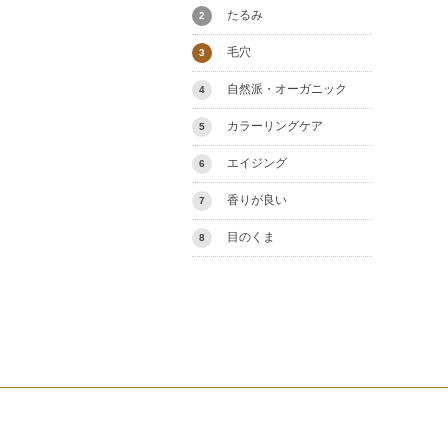
たるみ
2
毛穴
3
自然派・オーガニック
4
カラーリングケア
5
エイジング
6
香りが良い
7
目のくま
8