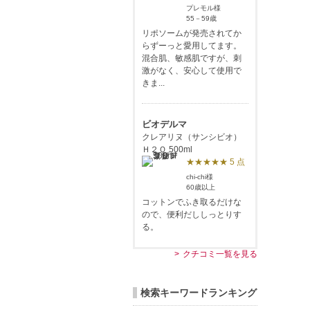
プレモル様
55－59歳
リポソームが発売されてか
らずーっと愛用してます。
混合肌、敏感肌ですが、刺
激がなく、安心して使用で
きま...
ビオデルマ
クレアリヌ（サンシビオ）
Ｈ２Ｏ 500ml
★★★★★ 5 点
chi-chi様
60歳以上
コットンでふき取るだけな
ので、便利だししっとりす
る。
クチコミ一覧を見る
検索キーワードランキング