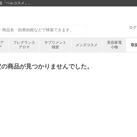
通販「ベルコスメ」。
ログ
ケア
フレグランス
サプリメント
美容家電
メンズコスメ
取
ア
アロマ
雑貨
小物
定の商品が見つかりませんでした。