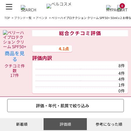
0
TOP
>
ブランド一覧
>
アベンヌ
>
ベリーハイプロテクション クリーム SPF50+ 50ml x 2 
総合クチコミ評価
4.1点
商品を見
評価内訳
る
8件
クチコミ件
数
4件
17件
4件
1件
0件
評価・年代・肌質で絞り込み
新着順
評価順
参考になった順