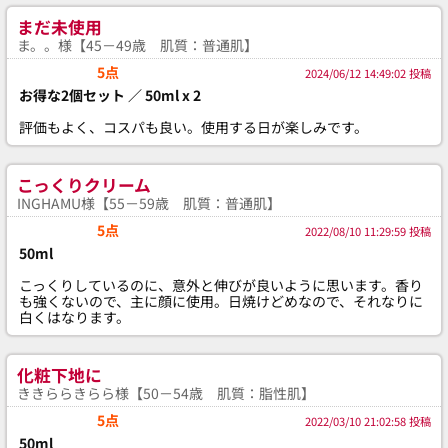
まだ未使用
ま。。様【45－49歳 肌質：普通肌】
5点
2024/06/12 14:49:02 投稿
お得な2個セット ／ 50ml x 2
評価もよく、コスパも良い。使用する日が楽しみです。
こっくりクリーム
INGHAMU様【55－59歳 肌質：普通肌】
5点
2022/08/10 11:29:59 投稿
50ml
こっくりしているのに、意外と伸びが良いように思います。香り
も強くないので、主に顔に使用。日焼けどめなので、それなりに
白くはなります。
化粧下地に
ききららきらら様【50－54歳 肌質：脂性肌】
5点
2022/03/10 21:02:58 投稿
50ml