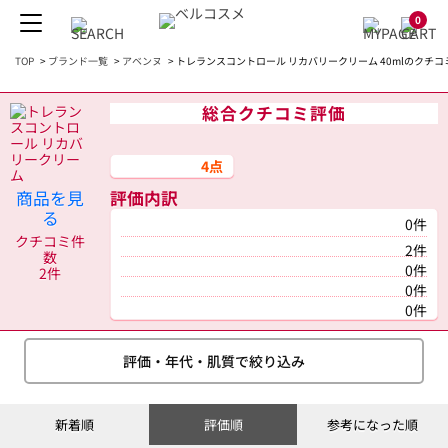
0
TOP
>
ブランド一覧
>
アベンヌ
>
トレランスコントロール リカバリークリーム 40mlのクチコ
総合クチコミ評価
4点
商品を見
評価内訳
る
0件
クチコミ件
2件
数
0件
2件
0件
0件
評価・年代・肌質で絞り込み
新着順
評価順
参考になった順