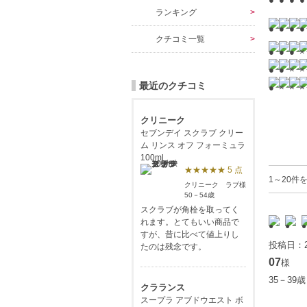
ランキング
クチコミ一覧
最近のクチコミ
クリニーク
セブンデイ スクラブ クリー
ム リンス オフ フォーミュラ
100ml
★★★★★ 5 点
1～20件を
クリニーク ラブ様
50－54歳
スクラブが角栓を取ってく
れます。とてもいい商品で
すが、昔に比べて値上りし
投稿日：2
たのは残念です。
07
様
35－39
クラランス
スープラ アブドウエスト ボ