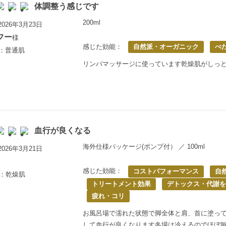
体調整う感じです
200ml
026年3月23日
フー
様
感じた効能：
自然派・オーガニック
べ
上：普通肌
リンパマッサージに使っています乾燥肌がしっ
血行が良くなる
海外仕様パッケージ(ポンプ付） ／ 100ml
026年3月21日
感じた効能：
コストパフォーマンス
自
歳：乾燥肌
トリートメント効果
デトックス・代謝を
疲れ・コリ
お風呂場で濡れた状態で脚全体と肩、首に塗っ
して血行が良くなります冬場は冷えるのでほぼ