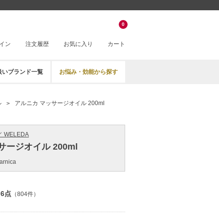
0
イン
注文履歴
お気に入り
カート
扱いブランド一覧
お悩み・効能から探す
ル
アルニカ マッサージオイル 200ml
 WELEDA
ージオイル 200ml
arnica
.6点
（804件）