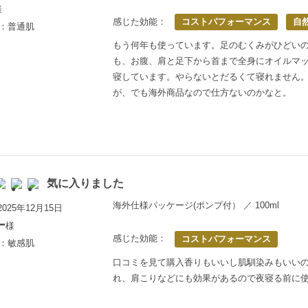
様
感じた効能：
コストパフォーマンス
自
歳：普通肌
もう何年も使っています。足のむくみがひどい
も、お腹、肩と足下から首まで全身にオイルマ
寝しています。やらないとだるくて寝れません
が、でも海外商品なので仕方ないのかなと。
気に入りました
海外仕様パッケージ(ポンプ付） ／ 100ml
025年12月15日
ー
様
感じた効能：
コストパフォーマンス
歳：敏感肌
口コミを見て購入香りもいいし肌馴染みもいい
れ、肩こりなどにも効果があるので夜寝る前に