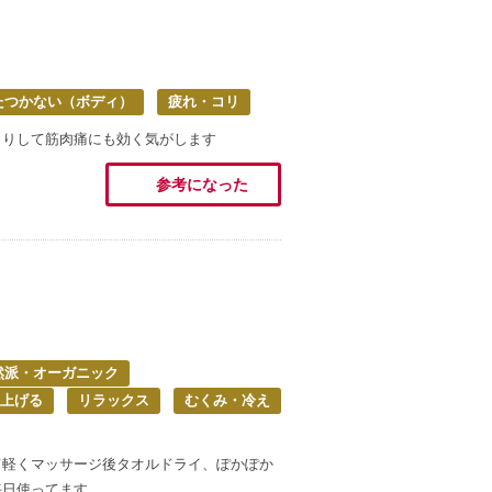
たつかない（ボディ）
疲れ・コリ
とりして筋肉痛にも効く気がします
参考になった
然派・オーガニック
上げる
リラックス
むくみ・冷え
て軽くマッサージ後タオルドライ、ぽかぽか
毎日使ってます