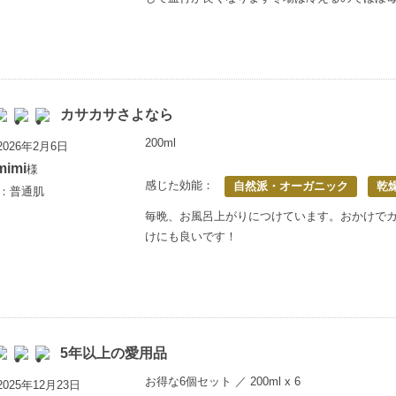
カサカサさよなら
200ml
026年2月6日
mimi
様
感じた効能：
自然派・オーガニック
乾
歳：普通肌
毎晩、お風呂上がりにつけています。おかけで
けにも良いです！
5年以上の愛用品
お得な6個セット ／ 200ml x 6
025年12月23日