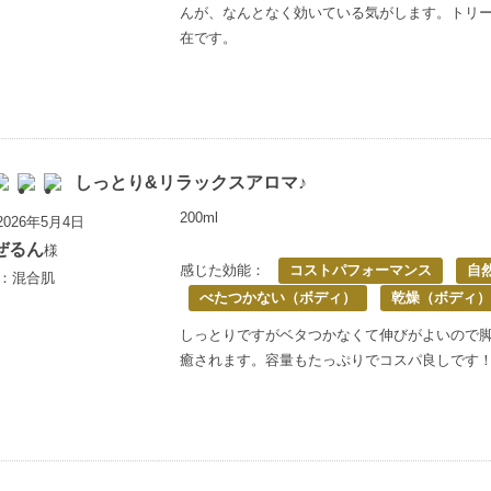
んが、なんとなく効いている気がします。トリ
在です。
しっとり&リラックスアロマ♪
200ml
026年5月4日
ぜるん
様
感じた効能：
コストパフォーマンス
自
歳：混合肌
べたつかない（ボディ）
乾燥（ボディ）
しっとりですがベタつかなくて伸びがよいので
癒されます。容量もたっぷりでコスパ良しです