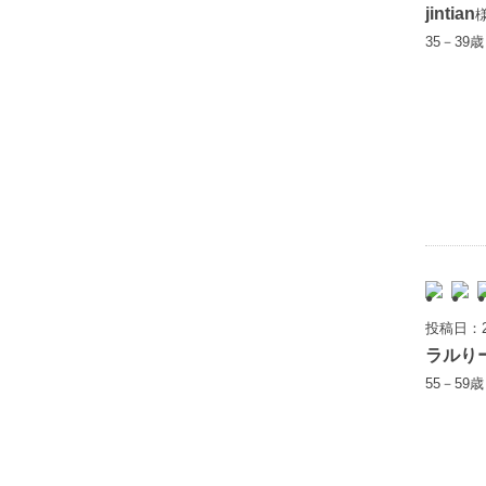
jintian
35－39
投稿日：2
ラルり
55－59