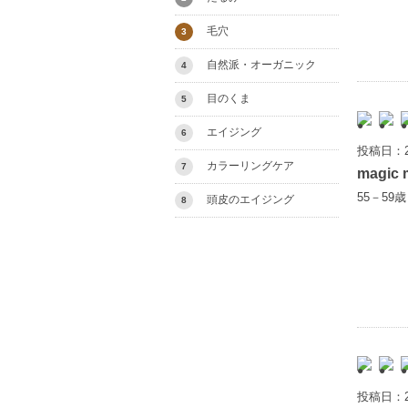
毛穴
3
自然派・オーガニック
4
目のくま
5
エイジング
6
投稿日：2
カラーリングケア
7
magic 
55－59
頭皮のエイジング
8
投稿日：2