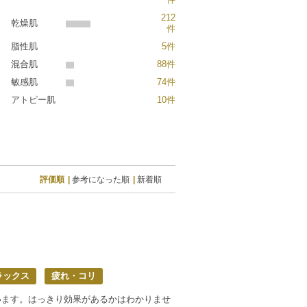
212
乾燥肌
件
脂性肌
5件
混合肌
88件
敏感肌
74件
アトピー肌
10件
評価順
参考になった順
新着順
ラックス
疲れ・コリ
います。はっきり効果があるかはわかりませ