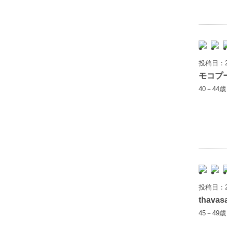
投稿日：2
モコプ
40－44
投稿日：2
thavas
45－49