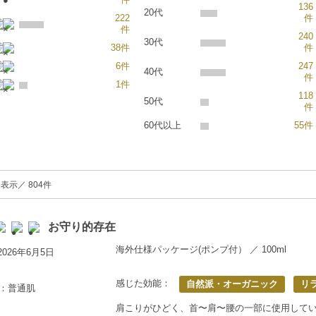
136
20代
222
件
件
240
30代
38件
件
6件
247
40代
件
1件
118
50代
件
60代以上
55件
表示／ 804件
お守り的存在
海外仕様パッケージ(ポンプ付） ／ 100ml
026年6月5日
感じた効能：
自然派・オーガニック
リ
歳：普通肌
肩こりがひどく、首〜肩〜腰の一部に使用して