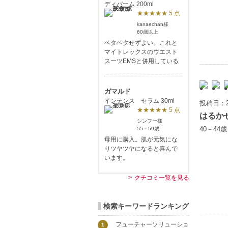
ディバーム 200ml
★★★★★ 5 点
kanaechan様
60歳以上
ベタベタせずよい。これと
マイトレックスのウエスト
スーツEMSと併用している
ガマルド
インテンス セラム 30ml
投稿日：2
★★★★★ 5 点
はるか
シンフー様
40－44
55－59歳
母用に購入。肌が元気にな
りツヤツヤになると喜んで
います。
クチコミ一覧を見る
検索キーワードランキング
フューチャーソリューショ
1