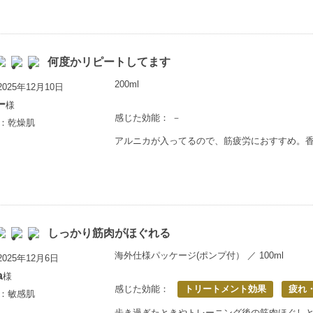
何度かリピートしてます
200ml
025年12月10日
ー
様
感じた効能： －
歳：乾燥肌
アルニカが入ってるので、筋疲労におすすめ。
しっかり筋肉がほぐれる
海外仕様パッケージ(ポンプ付） ／ 100ml
025年12月6日
a
様
感じた効能：
トリートメント効果
疲れ
歳：敏感肌
歩き過ぎたときやトレーニング後の筋肉ほぐし