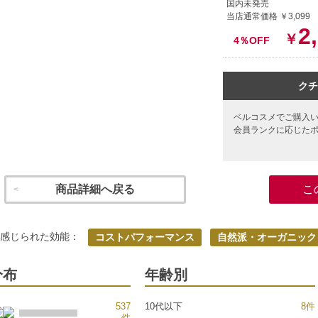
国内未発売
当店通常価格 ￥3,099
2
￥
4％OFF
クチ
ベルコスメでご購入
会員ランクに応じた
商品詳細へ戻る
こ
く感じられた効能：
コストパフォーマンス
自然派・オーガニック
分布
年齢別
537
10代以下
8件
件