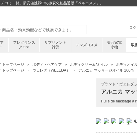
lのクチコミ一覧。最安値挑戦中の激安化粧品通販「ベルコスメ」。
ログ
ケア
フレグランス
サプリメント
美容家電
メンズコスメ
取
ア
アロマ
雑貨
小物
メ トップページ
ボディ・ヘアケア
ボディクリーム/オイル
ボディオイ
メ トップページ
ヴェレダ（WELEDA）
アルニカ マッサージオイル 200ml
ブランド：
ヴェレダ ／
アルニカ マッサ
Huile de massage a l'
4