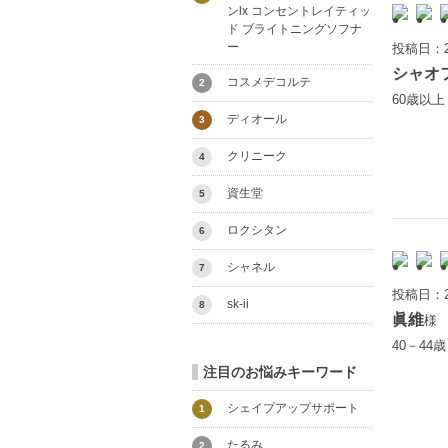
ンlx コンセントレイティッ
ド ブライトニングソフナ
ー
投稿日：2
シャオ
コスメデコルテ
2
60歳以
ディオール
3
クリニーク
4
資生堂
5
ロクシタン
6
シャネル
7
投稿日：2
sk-ii
8
眞維
様
40－44
注目のお悩みキーワード
シェイプアップサポート
1
たるみ
2