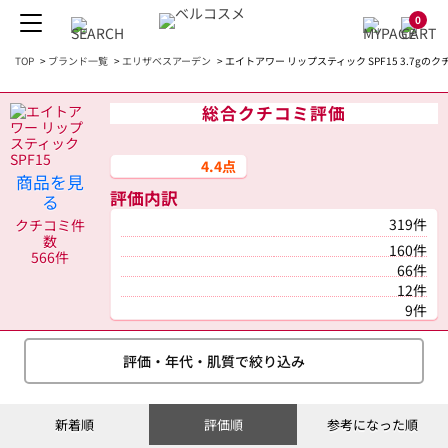
0
TOP
>
ブランド一覧
>
エリザベスアーデン
>
エイトアワー リップスティック SPF15 3.7gのク
総合クチコミ評価
4.4点
商品を見
評価内訳
る
319件
クチコミ件
数
160件
566件
66件
12件
9件
評価・年代・肌質で絞り込み
新着順
評価順
参考になった順