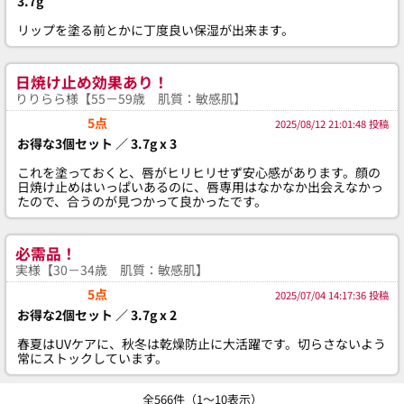
3.7g
リップを塗る前とかに丁度良い保湿が出来ます。
日焼け止め効果あり！
りりらら様【55－59歳 肌質：敏感肌】
5点
2025/08/12 21:01:48 投稿
お得な3個セット ／ 3.7g x 3
これを塗っておくと、唇がヒリヒリせず安心感があります。顔の
日焼け止めはいっぱいあるのに、唇専用はなかなか出会えなかっ
たので、合うのが見つかって良かったです。
必需品！
実様【30－34歳 肌質：敏感肌】
5点
2025/07/04 14:17:36 投稿
お得な2個セット ／ 3.7g x 2
春夏はUVケアに、秋冬は乾燥防止に大活躍です。切らさないよう
常にストックしています。
全566件（1～10表示）