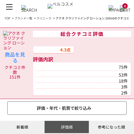
0
TOP
>
ブランド一覧
>
クリニーク
>
アクネ クラリファイング ローション 200mlのクチコミ
総合クチコミ評価
4.3点
商品を見
評価内訳
る
75件
クチコミ件
数
53件
151件
18件
3件
2件
評価・年代・肌質で絞り込み
新着順
評価順
参考になった順