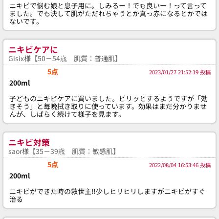
ニキビで悩む娘と息子用に。しみるー！でも良いー！って言って
ました。でも決して肌がただれちゃうとか真っ赤になるとかでは
ないです。
ニキビケアに
Gisix様【50－54歳 肌質：普通肌】
5点
2023/01/27 21:52:19 投稿
200ml
子どものニキビケアに買いました。ピリッとするようですが「効
きそう」と毎晩拭き取りに使っています。効果はまだ分かりませ
んが、しばらく続けて様子を見ます。
ニキビ対策
saor様【35－39歳 肌質：敏感肌】
5点
2022/08/04 16:53:46 投稿
200ml
ニキビができた時の救世主‼︎少しヒリヒリしますがニキビがすぐ
治る