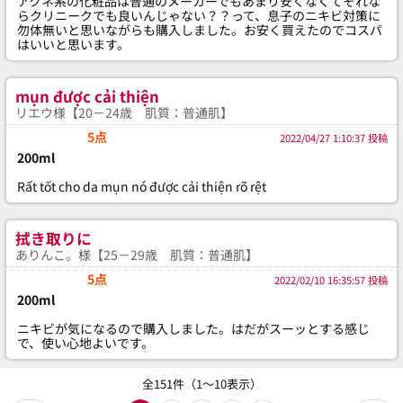
アクネ系の化粧品は普通のメーカーでもあまり安くなくてそれな
らクリニークでも良いんじゃない？？って、息子のニキビ対策に
勿体無いと思いながらも購入しました。お安く買えたのでコスパ
はいいと思います。
mụn được cải thiện
リエウ様【20－24歳 肌質：普通肌】
5点
2022/04/27 1:10:37 投稿
200ml
Rất tốt cho da mụn nó được cải thiện rõ rệt
拭き取りに
ありんこ。様【25－29歳 肌質：普通肌】
5点
2022/02/10 16:35:57 投稿
200ml
ニキビが気になるので購入しました。はだがスーッとする感じ
で、使い心地よいです。
全151件（1～10表示）