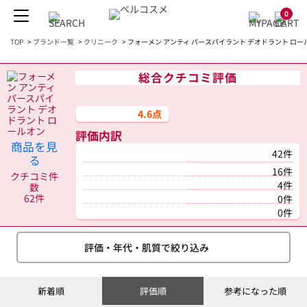
0
TOP
>
ブランド一覧
>
クリニーク
>
フォーメン アンティ パースパイラント デオドラント ロールオ
総合クチコミ評価
4.6点
評価内訳
商品を見
42件
る
16件
クチコミ件
4件
数
62件
0件
0件
評価・年代・肌質で絞り込み
新着順
評価順
参考になった順