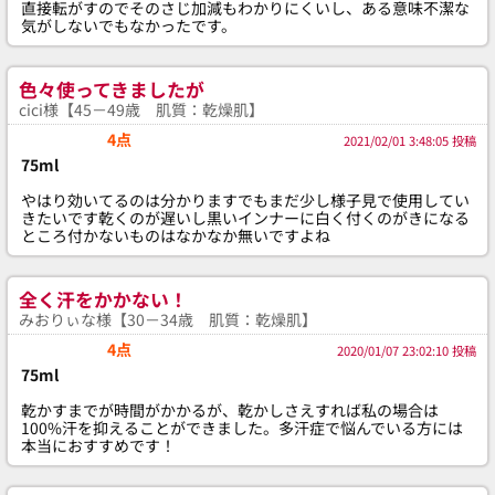
直接転がすのでそのさじ加減もわかりにくいし、ある意味不潔な
気がしないでもなかったです。
色々使ってきましたが
cici様【45－49歳 肌質：乾燥肌】
4点
2021/02/01 3:48:05 投稿
75ml
やはり効いてるのは分かりますでもまだ少し様子見で使用してい
きたいです乾くのが遅いし黒いインナーに白く付くのがきになる
ところ付かないものはなかなか無いですよね
全く汗をかかない！
みおりぃな様【30－34歳 肌質：乾燥肌】
4点
2020/01/07 23:02:10 投稿
75ml
乾かすまでが時間がかかるが、乾かしさえすれば私の場合は
100%汗を抑えることができました。多汗症で悩んでいる方には
本当におすすめです！