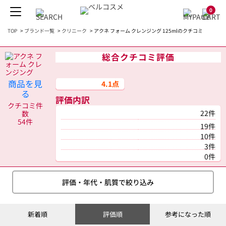
0
TOP
>
ブランド一覧
>
クリニーク
>
アクネ フォーム クレンジング 125mlのクチコミ
総合クチコミ評価
商品を見
4.1点
る
評価内訳
クチコミ件
22件
数
54件
19件
10件
3件
0件
評価・年代・肌質で絞り込み
新着順
評価順
参考になった順