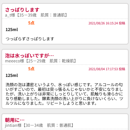
さっぱりします
a_t様【35－39歳 肌質：普通肌】
5点
2021/08/26 16:15:24 投稿
125ml
つっぱらずさっぱりします
泡は水っぽいですが…
meeeco様【25－29歳 肌質：乾燥肌】
5点
2021/08/04 17:17:53 投稿
125ml
洗顔の泡は濃密というより、水っぽい感じです。アルコールの匂
いがすごいので、最初は突っ張るんじゃないかと不安になりまし
たが、洗い上がりは非常にしっとりしていて、肌触りも滑らかに
なり感動しました。酵素洗顔の洗い上がりに負けないくらい、ツ
ルツルになりました。リピートしようと思います。
朝用に…
jintian様【30－34歳 肌質：普通肌】