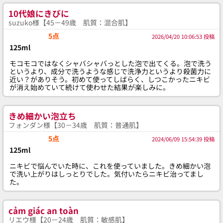
10代娘にきびに
suzuko様【45－49歳 肌質：混合肌】
5点
2026/04/20 10:06:53 投稿
125ml
モコモコではなくシャバシャバっとした泡で出てくる。泡で洗う
というより、成分で洗うような感じで洗浄力というより殺菌力に
近い？がありそう。初めて使ってしばらく、しつこかったニキビ
が消え始めていて続けて使わせた結果が楽しみに。
きめ細かい泡立ち
フォンダン様【30－34歳 肌質：普通肌】
5点
2024/06/09 15:54:39 投稿
125ml
ニキビで悩んでいた時に、これを使っていました。きめ細かい泡
で洗い上がりはしっとりでした。気付いたらニキビ治ってまし
た。
cảm giác an toàn
リエウ様【20－24歳 肌質：敏感肌】