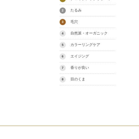
たるみ
2
毛穴
3
自然派・オーガニック
4
カラーリングケア
5
エイジング
6
香りが良い
7
目のくま
8