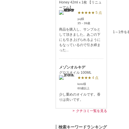
Honey 42mlｘ1枚 【リニュ
ーアル】
★★★★★ 5 点
yuj様
35－39歳
商品を購入し、サンプルと
1～1件を
して頂きました。あごの下
にも引き上げられるように
もなっているので引き締ま
った...
メゾンオルキデ
グロスオイル 100ML
★★★★ 4 点
koto様
60歳以上
少し重めのオイルです。香
りは良いです。
クチコミ一覧を見る
検索キーワードランキング