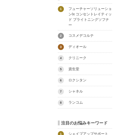
フューチャーソリューショ
1
ンlx コンセントレイティッ
ド ブライトニングソフナ
ー
コスメデコルテ
2
ディオール
3
クリニーク
4
資生堂
5
ロクシタン
6
シャネル
7
ランコム
8
注目のお悩みキーワード
シェイプアップサポート
1