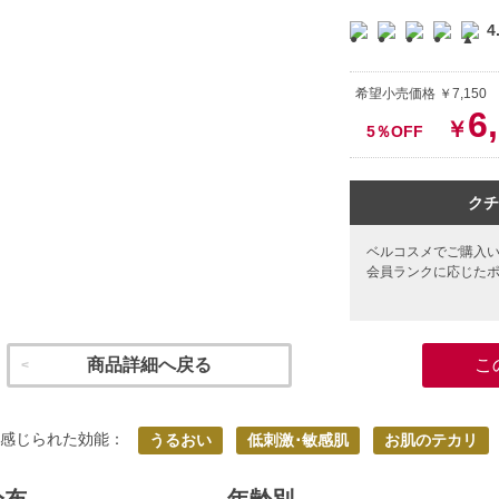
4
希望小売価格 ￥7,15
6
￥
5％OFF
クチ
ベルコスメでご購入
会員ランクに応じた
商品詳細へ戻る
こ
く感じられた効能：
うるおい
低刺激･敏感肌
お肌のテカリ