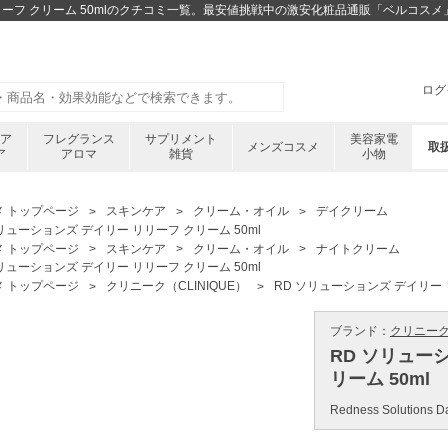
リリーフ クリーム 50mlのクチコミ一覧。最安値挑戦中の激安化粧品通販「ベルコスメ
ログ
ケア
フレグランス
サプリメント
美容家電
メンズコスメ
取
ア
アロマ
雑貨
小物
メ トップページ
スキンケア
クリーム・オイル
デイクリーム
リューションズ デイリー リリーフ クリーム 50ml
メ トップページ
スキンケア
クリーム・オイル
ナイトクリーム
リューションズ デイリー リリーフ クリーム 50ml
メ トップページ
クリニーク（CLINIQUE）
RD ソリューションズ デイリー 
ブランド：
クリニーク 
RD ソリュー
リーム 50ml
Redness Solutions Da