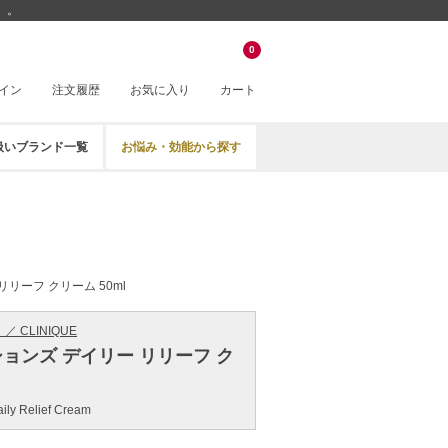
」。
0
イン
注文履歴
お気に入り
カート
扱いブランド一覧
お悩み・効能から探す
リリーフ クリーム 50ml
／ CLINIQUE
ションズ デイリー リリーフ ク
ily Relief Cream