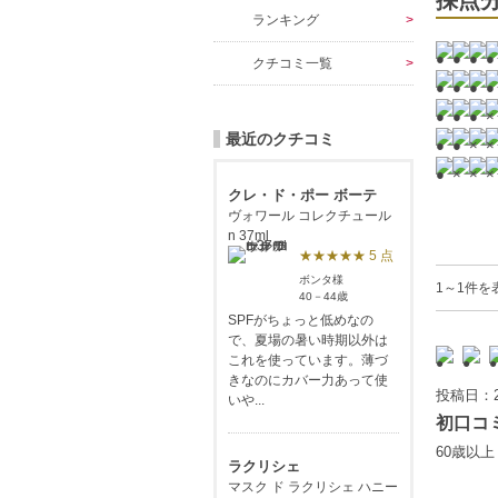
採点
ランキング
クチコミ一覧
最近のクチコミ
クレ・ド・ポー ボーテ
ヴォワール コレクチュール
n 37ml
★★★★★ 5 点
ボンタ様
1～1件を
40－44歳
SPFがちょっと低めなの
で、夏場の暑い時期以外は
これを使っています。薄づ
きなのにカバー力あって使
投稿日：2
いや...
初口コ
60歳以
ラクリシェ
マスク ド ラクリシェ ハニー