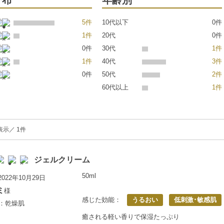
分布
年齢別
5件
10代以下
0件
1件
20代
0件
0件
30代
1件
1件
40代
3件
0件
50代
2件
60代以上
1件
表示／ 1件
ジェルクリーム
50ml
022年10月29日
ミ
様
感じた効能：
うるおい
低刺激･敏感肌
上：乾燥肌
癒される軽い香りで保湿たっぷり