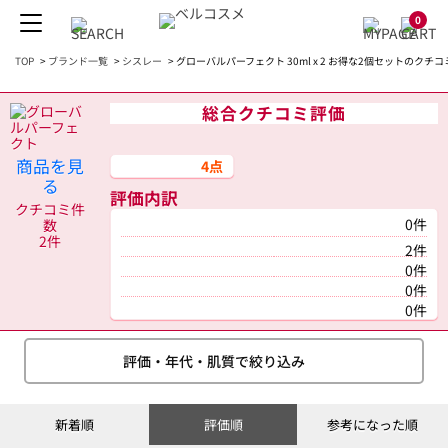
0
TOP
>
ブランド一覧
>
シスレー
>
グローバルパーフェクト 30ml x 2 お得な2個セットのクチコ
総合クチコミ評価
商品を見
4点
る
評価内訳
クチコミ件
0件
数
2件
2件
0件
0件
0件
評価・年代・肌質で絞り込み
新着順
評価順
参考になった順