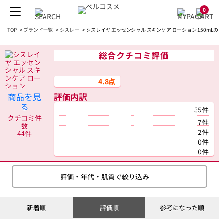
0
TOP
>
ブランド一覧
>
シスレー
>
シスレイヤ エッセンシャル スキンケア ローション 150mL
総合クチコミ評価
4.8点
商品を見
評価内訳
る
35件
クチコミ件
7件
数
2件
44件
0件
0件
評価・年代・肌質で絞り込み
新着順
評価順
参考になった順