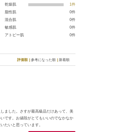
乾燥肌
1件
脂性肌
0件
混合肌
0件
敏感肌
0件
アトピー肌
0件
評価順
参考になった順
新着順
入しました。さすが最高級品だけあって、美
いいです。お値段がとてもいいのでなかなか
使いたいと思っています。