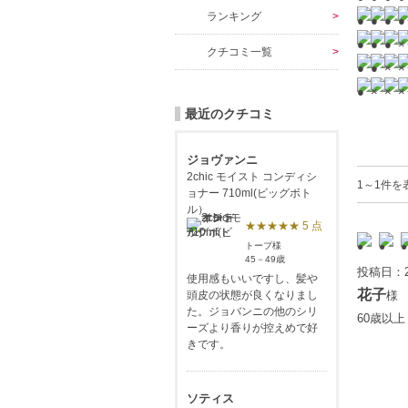
ランキング
クチコミ一覧
最近のクチコミ
ジョヴァンニ
2chic モイスト コンディシ
1～1件を
ョナー 710ml(ビッグボト
ル）
★★★★★ 5 点
トープ様
45－49歳
投稿日：2
使用感もいいですし、髪や
花子
頭皮の状態が良くなりまし
様
た。ジョバンニの他のシリ
60歳以
ーズより香りが控えめで好
きです。
ソティス