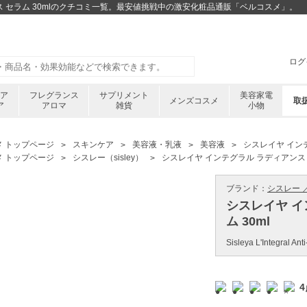
ス セラム 30mlのクチコミ一覧。最安値挑戦中の激安化粧品通販「ベルコスメ」。
ログ
ケア
フレグランス
サプリメント
美容家電
メンズコスメ
取
ア
アロマ
雑貨
小物
メ トップページ
スキンケア
美容液・乳液
美容液
シスレイヤ インテ
メ トップページ
シスレー（sisley）
シスレイヤ インテグラル ラディアンス セ
ブランド：
シスレー ／ 
シスレイヤ イ
ム 30ml
Sisleya L'Integral An
4