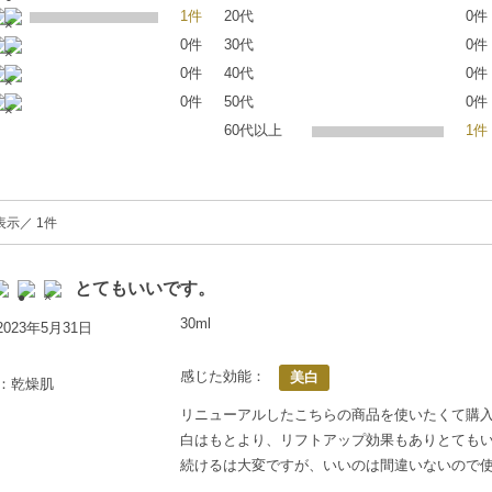
1件
20代
0件
0件
30代
0件
0件
40代
0件
0件
50代
0件
60代以上
1件
表示／ 1件
とてもいいです。
30ml
023年5月31日
感じた効能：
美白
上：乾燥肌
リニューアルしたこちらの商品を使いたくて購
白はもとより、リフトアップ効果もありとても
続けるは大変ですが、いいのは間違いないので