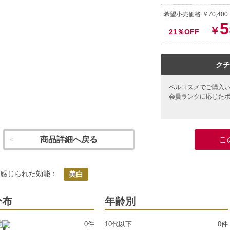
希望小売価格 ￥70,400
5
￥
21％OFF
クチ
ベルコスメでご購入
会員ランクに応じた
商品詳細へ戻る
こ
く感じられた効能：
美白
分布
年齢別
0件
10代以下
0件