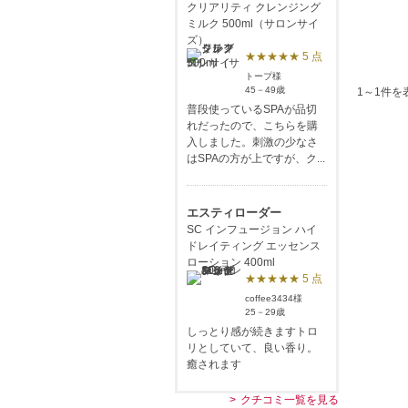
クリアリティ クレンジング
ミルク 500ml（サロンサイ
ズ）
★★★★★ 5 点
トープ様
45－49歳
1～1件を
普段使っているSPAが品切
れだったので、こちらを購
入しました。刺激の少なさ
はSPAの方が上ですが、ク...
エスティローダー
SC インフュージョン ハイ
ドレイティング エッセンス
ローション 400ml
★★★★★ 5 点
coffee3434様
25－29歳
しっとり感が続きますトロ
リとしていて、良い香り。
癒されます
クチコミ一覧を見る