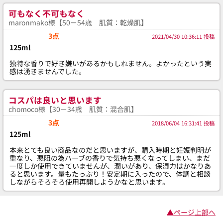
可もなく不可もなく
maronmako様【50－54歳 肌質：乾燥肌】
3点
2021/04/30 10:36:11 投稿
125ml
独特な香りで好き嫌いがあるかもしれません。よかったという実
感は湧きませんでした。
コスパは良いと思います
chomoco様【30－34歳 肌質：混合肌】
3点
2018/06/04 16:31:41 投稿
125ml
本来とても良い商品なのだと思いますが、購入時期と妊娠判明が
重なり、悪阻の為ハーブの香りで気持ち悪くなってしまい、まだ
一度しか使用できていませんが、潤いがあり、保湿力はかなりあ
ると思います。量もたっぷり！安定期に入ったので、体調と相談
しながらそろそろ使用再開しようかなと思います。
▲ページ上部へ