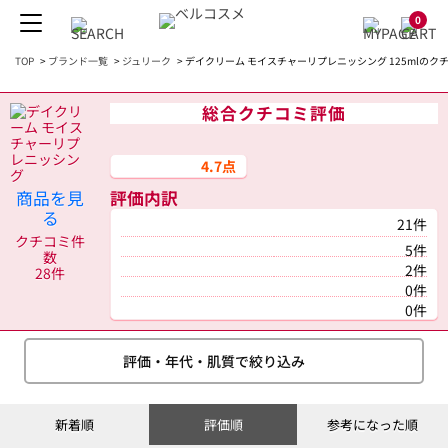
0
TOP
>
ブランド一覧
>
ジュリーク
>
デイクリーム モイスチャーリプレニッシング 125mlのク
総合クチコミ評価
4.7点
商品を見
評価内訳
る
21件
クチコミ件
5件
数
2件
28件
0件
0件
評価・年代・肌質で絞り込み
新着順
評価順
参考になった順