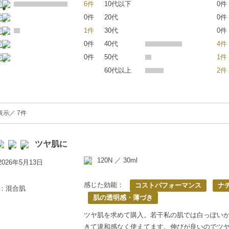
6件
10代以下
0件
0件
20代
0件
1件
30代
0件
0件
40代
4件
0件
50代
1件
60代以上
2件
表示／ 7件
ツヤ肌に
120N ／ 30ml
026年5月13日
感じた効能：
コストパフォーマンス
ナ
歳：混合肌
肌の透明感・薄づき
ツヤ肌を求めて購入。若干私の肌では白っぽい
きて違和感なく使えてます。伸びが良いのでツ