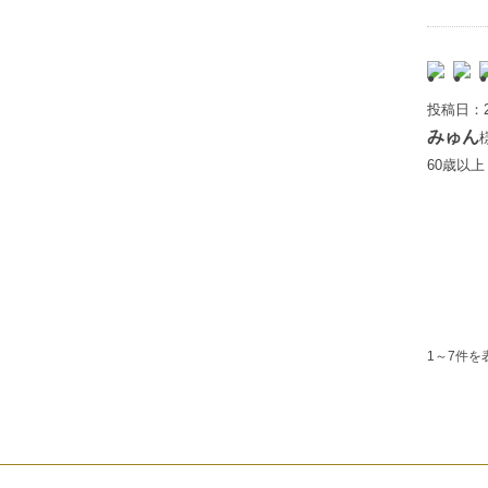
投稿日：2
みゅん
60歳以
1～7件を