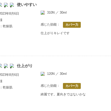
使いやすい
310N ／ 30ml
023年8月6日
様
感じた効能：
カバー力
歳：乾燥肌
仕上がりキレイです
仕上がり
120N ／ 30ml
023年8月6日
様
感じた効能：
カバー力
歳：乾燥肌
綺麗です。夏向きではないかな