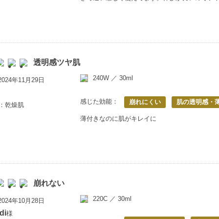
透明感ツヤ肌
240W ／ 30ml
024年11月29日
感じた効能：
崩れにくい
肌の透明感・
上：乾燥肌
薄付きなのに肌がキレイに
崩れない
220C ／ 30ml
024年10月28日
di
様