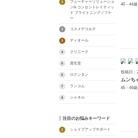
フューチャーソリューショ
1
40－44
ンlx コンセントレイティッ
ド ブライトニングソフナ
ー
コスメデコルテ
2
ディオール
3
クリニーク
4
資生堂
5
投稿日：2
ロクシタン
6
ムンち
ランコム
7
45－49
シャネル
8
注目のお悩みキーワード
シェイプアップサポート
1