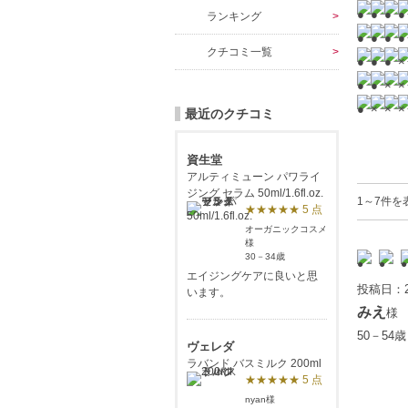
ランキング
クチコミ一覧
最近のクチコミ
資生堂
アルティミューン パワライ
ジング セラム 50ml/1.6fl.oz.
1～7件を
★★★★★ 5 点
オーガニックコスメ
様
30－34歳
エイジングケアに良いと思
投稿日：2
います。
みえ
様
50－54
ヴェレダ
ラバンド バスミルク 200ml
★★★★★ 5 点
nyan様