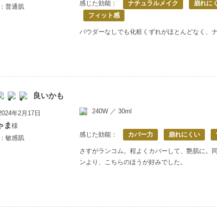
感じた効能：
ナチュラルメイク
崩れに
歳：普通肌
フィット感
パウダーなしでも化粧くずれがほとんどなく、
良いかも
240W ／ 30ml
024年2月17日
ゃま
様
感じた効能：
カバー力
崩れにくい
歳：敏感肌
さすがランコム。程よくカバーして、艶肌に。
ンより、こちらのほうが好みでした。