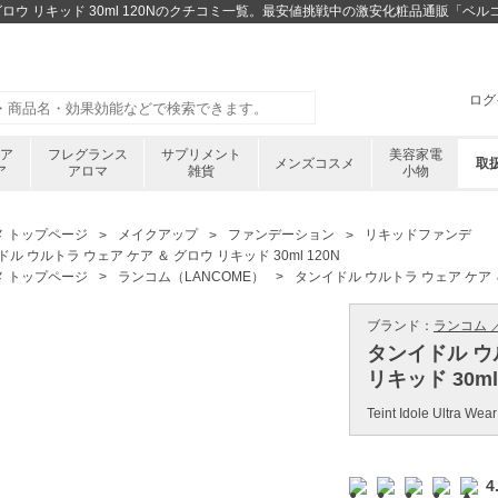
 グロウ リキッド 30ml 120Nのクチコミ一覧。最安値挑戦中の激安化粧品通販「ベ
ログ
ケア
フレグランス
サプリメント
美容家電
メンズコスメ
取
ア
アロマ
雑貨
小物
メ トップページ
メイクアップ
ファンデーション
リキッドファンデ
ル ウルトラ ウェア ケア ＆ グロウ リキッド 30ml 120N
メ トップページ
ランコム（LANCOME）
タンイドル ウルトラ ウェア ケア ＆ 
ブランド：
ランコム ／
タンイドル ウ
リキッド 30ml
Teint Idole Ultra We
4