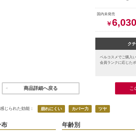
国内未発売
6,03
￥
クチ
ベルコスメでご購入
会員ランクに応じた
商品詳細へ戻る
こ
く感じられた効能：
崩れにくい
カバー力
ツヤ
分布
年齢別