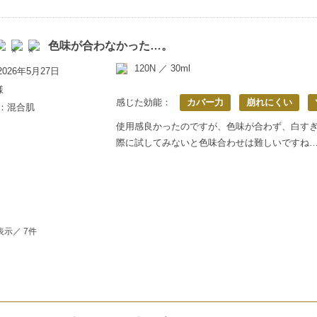
色味が合わなかった…。
120N ／ 30ml
026年5月27日
様
感じた効能：
カバー力
崩れにくい
上：混合肌
使用感良かったのですが、色味が合わず、白す
際に試してみないと色味合わせは難しいですね
表示／ 7件