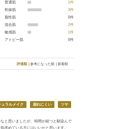
普通肌
1件
乾燥肌
3件
脂性肌
0件
混合肌
2件
敏感肌
1件
アトピー肌
0件
評価順
参考になった順
新着順
チュラルメイク
崩れにくい
ツヤ
かなと思いましたが、時間が経つと馴染んで
ヤ肌求めている方にはいいかと思います。