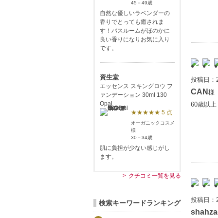
45－49歳
自然な優しいラベンダーの
香りでとっても癒されま
す！バスルームがほのかに
良い香りになりお気に入り
です。
資生堂
投稿日：2
エッセンス スキングロウ フ
CAN
様
ァンデーション 30ml 130
Opal
60歳以
★★★★★ 5 点
オーガニックコスメ
様
30－34歳
肌に負担が少ない感じがし
ます。
クチコミ一覧を見る
投稿日：2
検索キーワードランキング
shahza