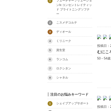
フューチャーソリューショ
1
ンlx コンセントレイティッ
ド ブライトニングソフナ
ー
こスメデコルテ
2
ディオール
3
くリニーク
4
投稿日：2
資生堂
5
むにこ
50－54
ランコム
6
ロクシタン
7
シャネル
8
注目のお悩みキーワード
シェイプアップサポート
1
投稿日：2