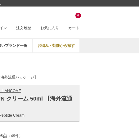
」。
0
イン
注文履歴
お気に入り
カート
扱いブランド一覧
お悩み・効能から探す
l 【海外流通パッケージ】
 LANCOME
N クリーム 50ml 【海外流通
-Peptide Cream
.6点
（49件）