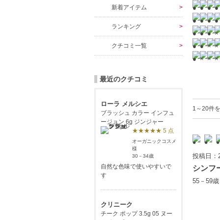
新着アイテム
ランキング
クチコミ一覧
最近のクチコミ
ローラ メルシエ
1～20件
ブラッシュ カラー インフュ
ージョン 6g ジンジャー
★★★★★ 5 点
オーガニックコスメ
様
投稿日：2
30－34歳
自然な色味で使いやすいで
シンフ
す
55－59
クリニーク
チーク ポップ 3.5g 05 ヌー