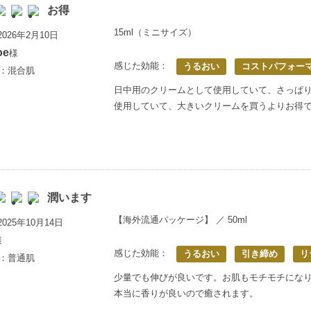
お得
15ml（ミニサイズ）
026年2月10日
oe
様
感じた効能：
うるおい
コストパフォー
歳：混合肌
日中用のクリームとして使用していて、さっぱ
使用していて、大きいクリームを買うよりお得
潤います
【海外流通パッケージ】 ／ 50ml
025年10月14日
様
感じた効能：
うるおい
引き締め
リ
歳：普通肌
少量でも伸びが良いです。お肌もモチモチにな
本当に香りが良いので癒されます。