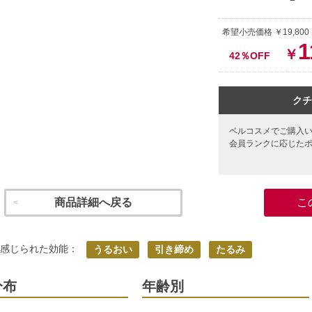
希望小売価格 ￥19,80
1
￥
42％OFF
クチ
ベルコスメでご購入
会員ランクに応じた
商品詳細へ戻る
こ
く感じられた効能：
うるおい
引き締め
たるみ
分布
年齢別