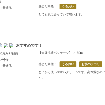
様
感じた効能：
うるおい
歳：普通肌
とても肌に合っていて潤います。
おすすめです！
【海外流通パッケージ】 ／ 50ml
026年3月5日
ン号
様
感じた効能：
うるおい
お肌のテカリ
歳：普通肌
とにかく使いやすいクリームです。高保湿なの
す。