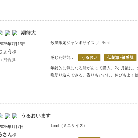
期待大
数量限定ジャンボサイズ ／ 75ml
025年7月16日
じょう
様
感じた効能：
うるおい
低刺激･敏感肌
歳：混合肌
年齢的に気になる所があって購入。2ヶ月後に、
晩塗り込んでみる。香りもいいし、伸びもよく使
うるおいます
15ml（ミニサイズ）
025年1月7日
ろさん
様