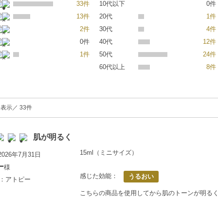
33件
10代以下
0件
13件
20代
1件
2件
30代
4件
0件
40代
12件
1件
50代
24件
60代以上
8件
を表示／ 33件
肌が明るく
15ml（ミニサイズ）
026年7月31日
ー
様
感じた効能：
うるおい
歳：アトピー
こちらの商品を使用してから肌のトーンが明る