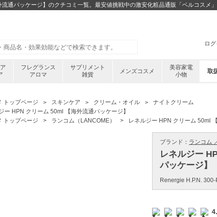
l 【海外流通パッケージ】のクチコミ一覧。最安値挑戦中の激安化粧品通販「ベルコスメ
ログ
ケア
フレグランス
サプリメント
美容家電
メンズコスメ
取
ア
アロマ
雑貨
小物
メ トップページ
スキンケア
クリーム・オイル
ナイトクリーム
ジー HPN クリーム 50ml 【海外流通パッケージ】
メ トップページ
ランコム（LANCOME）
レネルジー HPN クリーム 50m
ブランド：
ランコム ／
レネルジー HP
パッケージ】
Renergie H.P.N. 300
4