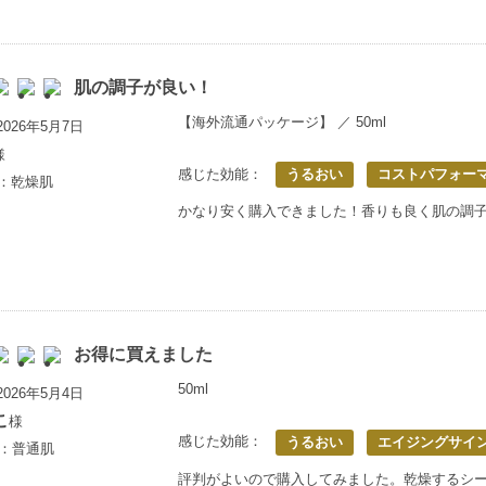
肌の調子が良い！
【海外流通パッケージ】 ／ 50ml
026年5月7日
様
感じた効能：
うるおい
コストパフォー
上：乾燥肌
かなり安く購入できました！香りも良く肌の調
お得に買えました
50ml
026年5月4日
こ
様
感じた効能：
うるおい
エイジングサイ
歳：普通肌
評判がよいので購入してみました。乾燥するシ