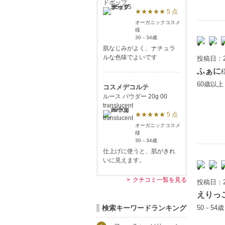
ドポップ
★★★★★ 5 点
オーガニックコスメ
様
30－34歳
肌なじみがよく、ナチュラ
ルな色味でよいです
投稿日：2
ふぁに
60歳以
コスメデコルテ
ルース パウダー 20g 00
translucent
★★★★★ 5 点
オーガニックコスメ
様
30－34歳
仕上げに使うと、肌がきれ
いに見えます。
クチコミ一覧を見る
投稿日：2
えりっ
50－54
検索キーワードランキング