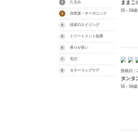
ままこ
たるみ
2
55－59
自然派・オーガニック
3
頭皮のエイジング
4
トリートメント効果
5
香りが良い
6
毛穴
7
カラーリングケア
投稿日：2
8
タンタ
55－59