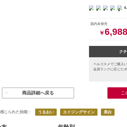
4
国内未発売
6,98
￥
クチ
ベルコスメでご購入
会員ランクに応じた
商品詳細へ戻る
こ
く感じられた効能：
うるおい
エイジングサイン
美白