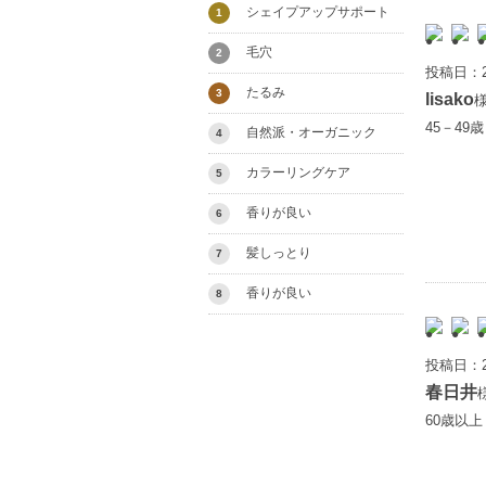
シェイプアップサポート
1
毛穴
2
投稿日：2
たるみ
3
lisako
45－49
自然派・オーガニック
4
カラーリングケア
5
香りが良い
6
髪しっとり
7
香りが良い
8
投稿日：2
春日井
60歳以