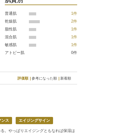
肌質別
普通肌
1件
乾燥肌
2件
脂性肌
1件
混合肌
1件
敏感肌
1件
アトピー肌
0件
評価順
参考になった順
新着順
マンス
エイジングサイン
いる。やっぱりエイジングともなれば保湿は