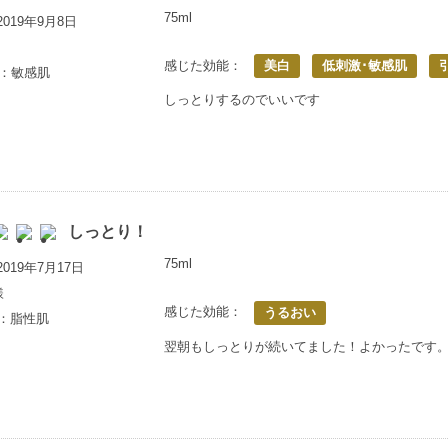
75ml
019年9月8日
感じた効能：
美白
低刺激･敏感肌
歳：敏感肌
しっとりするのでいいです
しっとり！
75ml
019年7月17日
様
感じた効能：
うるおい
満：脂性肌
翌朝もしっとりが続いてました！よかったです