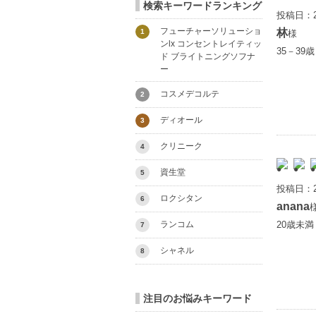
検索キーワードランキング
投稿日：2
フューチャーソリューショ
林
1
様
ンlx コンセントレイティッ
35－39
ド ブライトニングソフナ
ー
コスメデコルテ
2
ディオール
3
クリニーク
4
資生堂
5
投稿日：2
ロクシタン
6
anana
ランコム
20歳未
7
シャネル
8
注目のお悩みキーワード