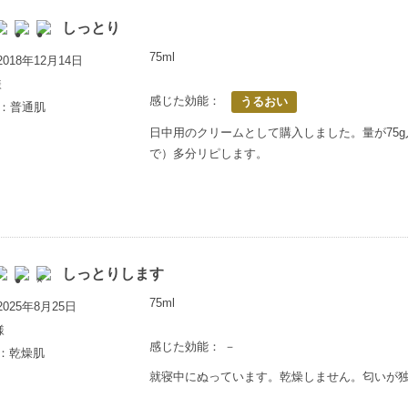
しっとり
75ml
018年12月14日
様
感じた効能：
うるおい
歳：普通肌
日中用のクリームとして購入しました。量が75g
で）多分リピします。
しっとりします
75ml
025年8月25日
様
感じた効能： －
上：乾燥肌
就寝中にぬっています。乾燥しません。匂いが