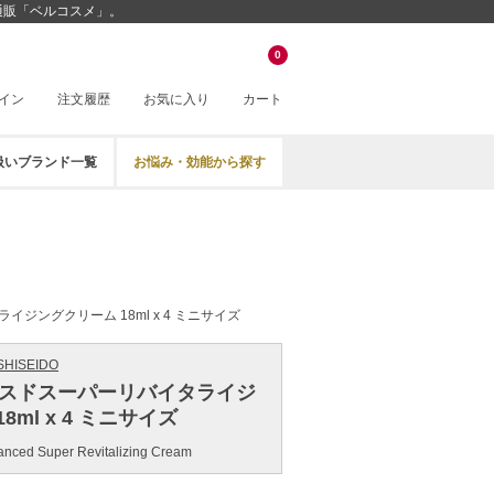
品通販「ベルコスメ」。
0
イン
注文履歴
お気に入り
カート
扱いブランド一覧
お悩み・効能から探す
イジングクリーム 18ml x 4 ミニサイズ
HISEIDO
ンスドスーパーリバイタライジ
8ml x 4 ミニサイズ
anced Super Revitalizing Cream