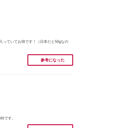
入っていてお得です！（日本だと50gなの
参考になった
独特です。