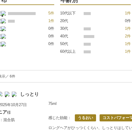
分布
年齢別
5件
10代以下
1件
1件
20代
0件
0件
30代
1件
0件
40代
2件
0件
50代
1件
60代以上
1件
表示／ 6件
しっとり
75ml
025年10月27日
ニア
様
感じた効能：
うるおい
コストパフォー
歳：混合肌
ロングヘアがひっつくくらい、しっとりはして