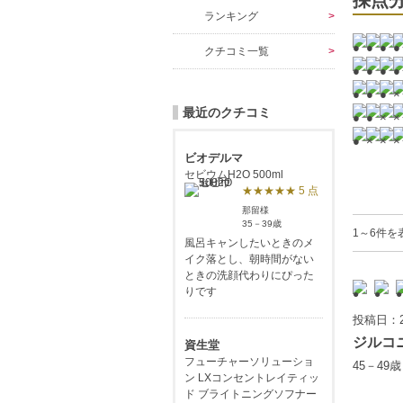
採点
ランキング
クチコミ一覧
最近のクチコミ
ビオデルマ
セビウムH2O 500ml
★★★★★ 5 点
那留様
35－39歳
1～6件を
風呂キャンしたいときのメ
イク落とし、朝時間がない
ときの洗顔代わりにぴった
りです
投稿日：2
ジルコ
資生堂
フューチャーソリューショ
45－49
ン LXコンセントレイティッ
ド ブライトニングソフナー