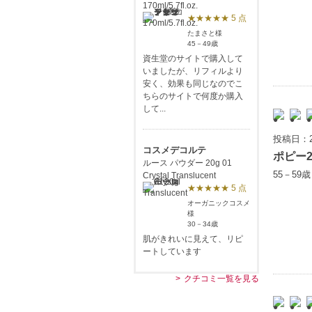
170ml/5.7fl.oz.
★★★★★ 5 点
たまさと様
45－49歳
資生堂のサイトで購入して
いましたが、リフィルより
安く、効果も同じなのでこ
ちらのサイトで何度か購入
して...
投稿日：2
コスメデコルテ
ポピー2
ルース パウダー 20g 01
55－59
Crystal Translucent
★★★★★ 5 点
オーガニックコスメ
様
30－34歳
肌がきれいに見えて、リピ
ートしています
クチコミ一覧を見る