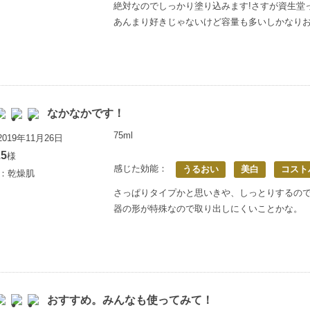
絶対なのでしっかり塗り込みます!さすが資生堂
あんまり好きじゃないけど容量も多いしかなり
なかなかです！
75ml
019年11月26日
5
様
感じた効能：
うるおい
美白
コスト
歳：乾燥肌
さっぱりタイプかと思いきや、しっとりするの
器の形が特殊なので取り出しにくいことかな。
おすすめ。みんなも使ってみて！