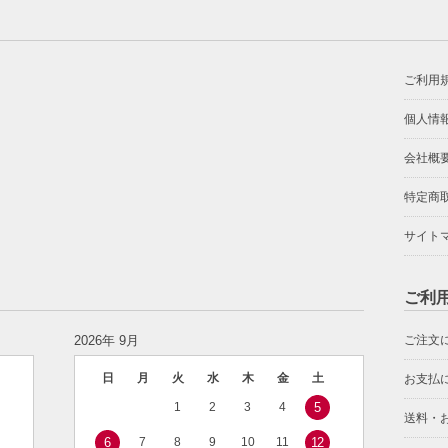
ご利用
個人情
会社概
特定商
サイト
ご利
2026年 9月
ご注文
日
月
火
水
木
金
土
お支払
1
2
3
4
5
送料・
6
7
8
9
10
11
12