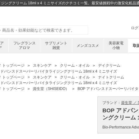
イジングクリーム 18ml x 4 ミニサイズのクチコミ一覧。最安値挑戦中の激安化粧
ログ
ケア
フレグランス
サプリメント
美容家電
メンズコスメ
取
ア
アロマ
雑貨
小物
メ トップページ
スキンケア
クリーム・オイル
デイクリーム
 アドバンスドスーパーリバイタライジングクリーム 18ml x 4 ミニサイズ
メ トップページ
スキンケア
クリーム・オイル
ナイトクリーム
 アドバンスドスーパーリバイタライジングクリーム 18ml x 4 ミニサイズ
メ トップページ
資生堂（SHISEIDO）
BOP アドバンスドスーパーリバイタラ
ブランド：
資生堂 ／ S
BOP アドバ
ングクリーム 1
Bio-Performance Adv